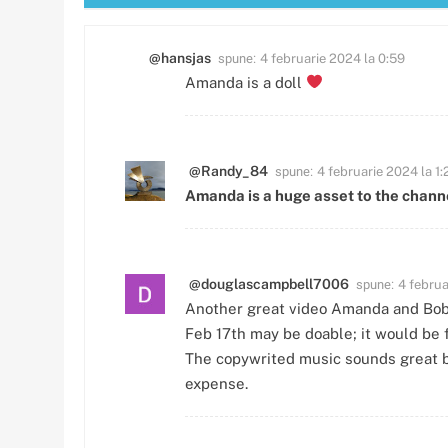
spune:
@hansjas
4 februarie 2024 la 0:59
Amanda is a doll
spune:
@Randy_84
4 februarie 2024 la 1:
Amanda is a huge asset to the chann
spune:
@douglascampbell7006
4 februa
Another great video Amanda and Bob
Feb 17th may be doable; it would be 
The copywrited music sounds great beh
expense.