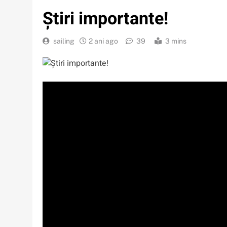
Știri importante!
sailing
2 ani ago
39
3 mins