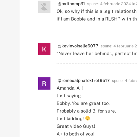
spune:
@mdthomp31
4 februarie 2024 la 
Ok, so why if this is a legit relation
if I am Bobbie and in a RLSHP with th
spune:
@kevinvoiselle6077
4 februarie 
“Never leave her behind”,, perfect l
spune:
@romeoalphafoxtrot9517
4 febr
Amanda. A+!
Just saying.
Bobby. You are great too.
Probably a solid B, for sure.
Just kidding!
Great video Guys!
A+ to both of you!