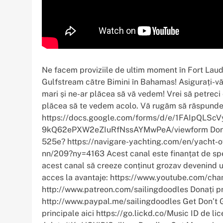
Ne facem proviziile de ultim moment în Fort Lauder
Gulfstream către Bimini în Bahamas! Asigurați-vă
mari și ne-ar plăcea să vă vedem! Vrei să petrec
plăcea să te vedem acolo. Vă rugăm să răspundeți
https://docs.google.com/forms/d/e/1FAIpQLS
9kQ62ePXW2eZIuRfNssAYMwPeA/viewform Doriți m
525e? https://navigare-yachting.com/en/yacht-ow
nn/209?ny=4163 Acest canal este finanțat de spe
acest canal să creeze conținut grozav devenind u
acces la avantaje: https://www.youtube.com/c
http://www.patreon.com/sailingdoodles Donați pr
http://www.paypal.me/sailingdoodles Get Don’t G
principale aici https://go.lickd.co/Music ID de l