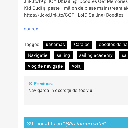
.lnk.to/tKpHOYID!Sailing+Doodles Get Memories 
Kid Cudi și peste 1 milion de piese mainstream ai
https://lickd.lnk.to/CQFHLoID!Sailing+Doodles
source
Tagged:
bahamas
Caraibe
doodles de na
Navigație
sailing
sailing academy
sai
vlog de navigație
voiaj
Navigare
Previous:
Navigarea în exerciții de foc viu
în
articole
39 thoughts on “
Știri importante!
”