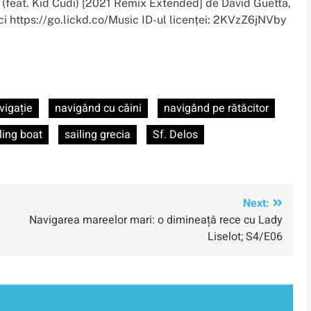
(feat. Kid Cudi) [2021 Remix Extended] de David Guetta,
ci https://go.lickd.co/Music ID-ul licenței: 2KVzZ6jNVby
vigație
navigând cu câini
navigând pe rătăcitor
ling boat
sailing grecia
Sf. Delos
Next:
Navigarea mareelor ​​mari: o dimineață rece cu Lady
Liselot; S4/E06