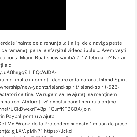
dale înainte de a renunța la linii și de a naviga peste
 că rămâneți până la sfârșitul videoclipului… Avem vești
i cu noi la Miami Boat show sâmbătă, 17 februarie? Ne-ar
 aici:
cVyJuA8hngq2IHFQcWJDA-
ai multe informații despre catamaranul Island Spirit
nership/new-yachts/island-spirit/island-spirit-525-
ctatori ca tine. Vă rugăm să ne ajutați să menținem
n patron. Alăturați-vă acestui canal pentru a obține
hannel/UCkDwexrF43p_1QurfKFBCBA/join
in Paypal pentru a ajuta
et Me Wrong de la Pretenders și peste 1 milion de piese
icență: gjLXVJpMN71 https://lickd