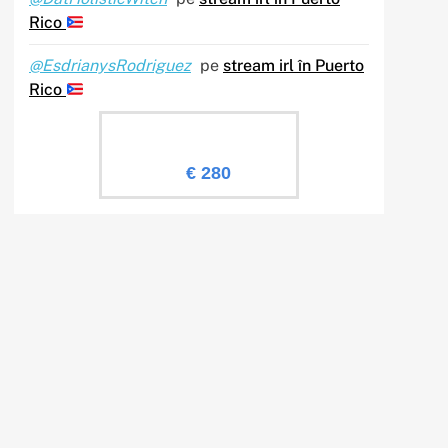
Rico
@EsdrianysRodriguez
pe
stream irl în Puerto
Rico
Evaluare Sailingtv.ro
€ 280