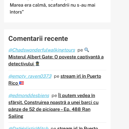
Marea era calmă, scafandrii nu s-au mai
întors”
Comentarii recente
@Chadswonderfulwalkingtours
pe
Misterul Albert Gate: O poveste captivantă a
detectivului
@empty_raven0373
pe
stream irl în Puerto
Rico
@edmonddesbiens
pe
Îl putem vedea în
sfârșit. Construirea noastră a unei barci cu
pânze de 52 de picioare – Ep. 488 Ran
Sailing
@DatHolisticWitch
pe
stream irl în Puerto