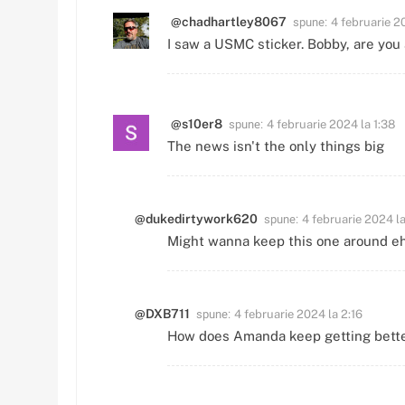
spune:
@chadhartley8067
4 februarie 2
I saw a USMC sticker. Bobby, are you
spune:
@s10er8
4 februarie 2024 la 1:38
The news isn't the only things big
spune:
@dukedirtywork620
4 februarie 2024 la
Might wanna keep this one around e
spune:
@DXB711
4 februarie 2024 la 2:16
How does Amanda keep getting bette