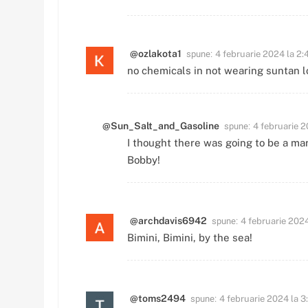
spune:
@ozlakota1
4 februarie 2024 la 2:
no chemicals in not wearing suntan lo
spune:
@Sun_Salt_and_Gasoline
4 februarie 2
I thought there was going to be a mar
Bobby!
spune:
@archdavis6942
4 februarie 2024
Bimini, Bimini, by the sea!
spune:
@toms2494
4 februarie 2024 la 3