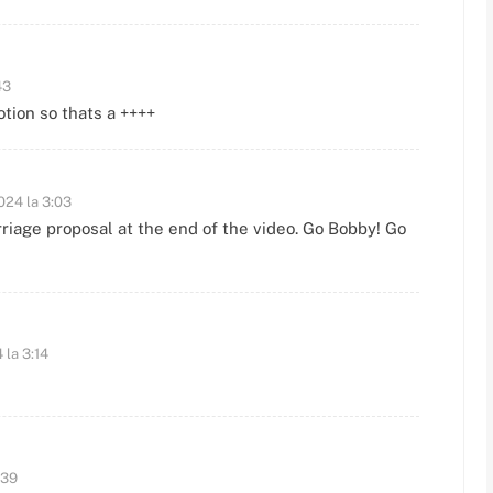
43
tion so thats a ++++
024 la 3:03
riage proposal at the end of the video. Go Bobby! Go
 la 3:14
:39