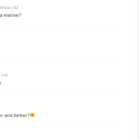
024 la 1:33
 a marine?
 1:41
h
r and better?