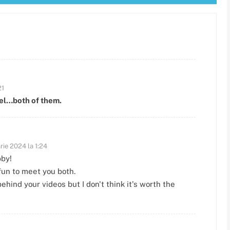
21
el…both of them.
rie 2024 la 1:24
by!
fun to meet you both.
ind your videos but I don't think it's worth the