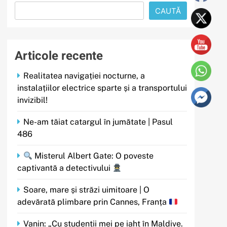
CAUTĂ
Articole recente
Realitatea navigației nocturne, a
instalațiilor electrice sparte și a transportului
invizibil!
Ne-am tăiat catargul în jumătate | Pasul
486
Misterul Albert Gate: O poveste
captivantă a detectivului
Soare, mare și străzi uimitoare | O
adevărată plimbare prin Cannes, Franța
Vanin: „Cu studenții mei pe iaht în Maldive.