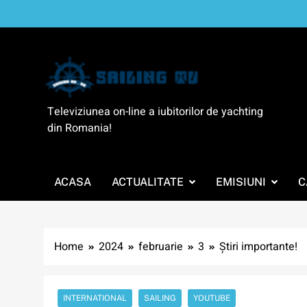
Skip
to
content
SailingTV
Televiziunea on-line a iubitorilor de yachting
din Romania!
ACASA
ACTUALITATE
EMISIUNI
C
Home
2024
februarie
3
Știri importante!
INTERNATIONAL
SAILING
YOUTUBE