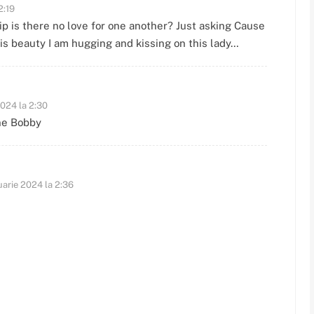
2:19
ship is there no love for one another? Just asking Cause
is beauty I am hugging and kissing on this lady…
2024 la 2:30
ine Bobby
uarie 2024 la 2:36