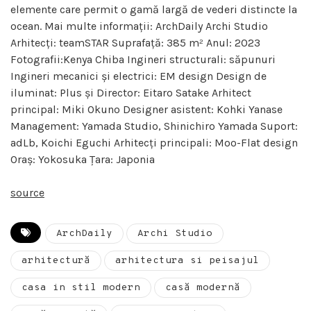
elemente care permit o gamă largă de vederi distincte la
ocean. Mai multe informații: ArchDaily Archi Studio
Arhitecți: teamSTAR Suprafață: 385 m² Anul: 2023
Fotografii:Kenya Chiba Ingineri structurali: săpunuri
Ingineri mecanici și electrici: EM design Design de
iluminat: Plus și Director: Eitaro Satake Arhitect
principal: Miki Okuno Designer asistent: Kohki Yanase
Management: Yamada Studio, Shinichiro Yamada Suport:
adLb, Koichi Eguchi Arhitecți principali: Moo-Flat design
Oraș: Yokosuka Țara: Japonia
source
ArchDaily
Archi Studio
arhitectură
arhitectura si peisajul
casa in stil modern
casă modernă