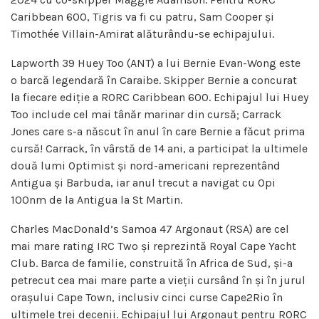
Caribbean 600, Tigris va fi cu patru, Sam Cooper și
Timothée Villain-Amirat alăturându-se echipajului.
Lapworth 39 Huey Too (ANT) a lui Bernie Evan-Wong este
o barcă legendară în Caraibe. Skipper Bernie a concurat
la fiecare ediție a RORC Caribbean 600. Echipajul lui Huey
Too include cel mai tânăr marinar din cursă; Carrack
Jones care s-a născut în anul în care Bernie a făcut prima
cursă! Carrack, în vârstă de 14 ani, a participat la ultimele
două lumi Optimist și nord-americani reprezentând
Antigua și Barbuda, iar anul trecut a navigat cu Opi
100nm de la Antigua la St Martin.
Charles MacDonald’s Samoa 47 Argonaut (RSA) are cel
mai mare rating IRC Two și reprezintă Royal Cape Yacht
Club. Barca de familie, construită în Africa de Sud, și-a
petrecut cea mai mare parte a vieții cursând în și în jurul
orașului Cape Town, inclusiv cinci curse Cape2Rio în
ultimele trei decenii. Echipajul lui Argonaut pentru RORC