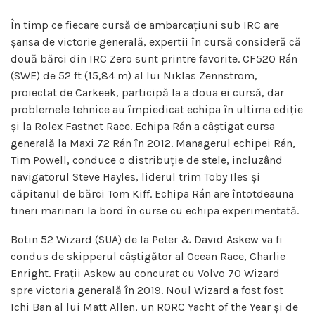
În timp ce fiecare cursă de ambarcațiuni sub IRC are
șansa de victorie generală, expertii în cursă consideră că
două bărci din IRC Zero sunt printre favorite. CF520 Rán
(SWE) de 52 ft (15,84 m) al lui Niklas Zennström,
proiectat de Carkeek, participă la a doua ei cursă, dar
problemele tehnice au împiedicat echipa în ultima ediție
și la Rolex Fastnet Race. Echipa Rán a câștigat cursa
generală la Maxi 72 Rán în 2012. Managerul echipei Rán,
Tim Powell, conduce o distribuție de stele, incluzând
navigatorul Steve Hayles, liderul trim Toby Iles și
căpitanul de bărci Tom Kiff. Echipa Rán are întotdeauna
tineri marinari la bord în curse cu echipa experimentată.
Botin 52 Wizard (SUA) de la Peter & David Askew va fi
condus de skipperul câștigător al Ocean Race, Charlie
Enright. Frații Askew au concurat cu Volvo 70 Wizard
spre victoria generală în 2019. Noul Wizard a fost fost
Ichi Ban al lui Matt Allen, un RORC Yacht of the Year și de