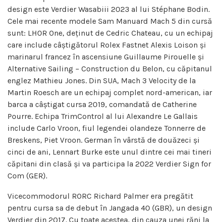
design este Verdier Wasabiii 2023 al lui Stéphane Bodin.
Cele mai recente modele Sam Manuard Mach 5 din cursă
sunt: ​​LHOR One, deținut de Cedric Chateau, cu un echipaj
care include câștigătorul Rolex Fastnet Alexis Loison și
marinarul francez în ascensiune Guillaume Pirouelle și
Alternative Sailing – Construction du Belon, cu căpitanul
englez Mathieu Jones. Din SUA, Mach 3 Velocity de la
Martin Roesch are un echipaj complet nord-american, iar
barca a câștigat cursa 2019, comandată de Catherine
Pourre. Echipa TrimControl al lui Alexandre Le Gallais
include Carlo Vroon, fiul legendei olandeze Tonnerre de
Breskens, Piet Vroon. German în vârstă de douăzeci și
cinci de ani, Lennart Burke este unul dintre cei mai tineri
căpitani din clasă și va participa la 2022 Verdier Sign for
Com (GER).
Vicecommodorul RORC Richard Palmer era pregătit
pentru cursa sa de debut în Jangada 40 (GBR), un design
Verdier din 2017. Cu toate acestea, din cauza unei răni la