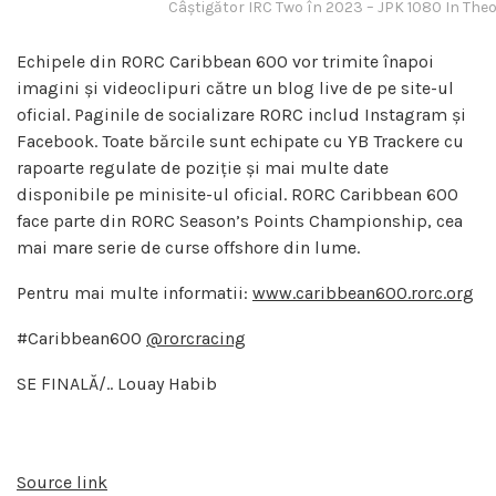
Câștigător IRC Two în 2023 – JPK 1080 In The
Echipele din RORC Caribbean 600 vor trimite înapoi
imagini și videoclipuri către un blog live de pe site-ul
oficial. Paginile de socializare RORC includ Instagram și
Facebook. Toate bărcile sunt echipate cu YB Trackere cu
rapoarte regulate de poziție și mai multe date
disponibile pe minisite-ul oficial. RORC Caribbean 600
face parte din RORC Season’s Points Championship, cea
mai mare serie de curse offshore din lume.
Pentru mai multe informatii:
www.caribbean600.rorc.org
#Caribbean600
@rorcracing
SE FINALĂ/.. Louay Habib
Source link