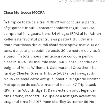
Wally 107 Spirit of Malouen X 
Clasa Multicoca MOCRA
În timp ce toate cele trei MOD70 vor concura și pentru
câștigarea timpului corectat conform regulii MOCRA,
campionul în vigoare, Irens 84 Allegra (FRA) al lui Adrian
Keller este favoritul pentru a-și păstra titlul. Cel mai
mare multicoca din cursă cântărește aproximativ 30 de
tone, dar este și capabil de peste 30 de noduri de viteză
a bărcii! În total, nouă multicoca vor concura pentru
clasa MOCRA. Cel mai mic este TS42 Banzai, condus de
belgianul Vince Willemart. Catamaranul Crowther 46 al
lui Guy Chester Oceans Tribute (AUS) a fost navigat din
Noua Zeelandă către Antigua, practic, singur de Chester.
Mai aproape de casă, trimaranul Kelsall 47 Triple Jack
(BVI) al lui Wooldridge & Davis este un pilot legendar
din Caraibe, reconstruit după ce a fost grav avariat de
uraganul Irma în 2017. Yann Marilley Outremer 59 No