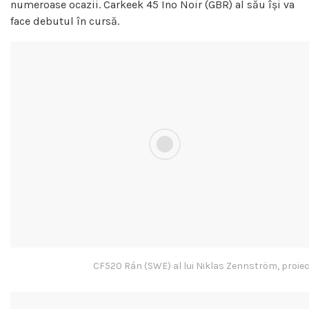
numeroase ocazii. Carkeek 45 Ino Noir (GBR) al său își va
face debutul în cursă.
CF520 Rán (SWE) al lui Niklas Zennström, proie