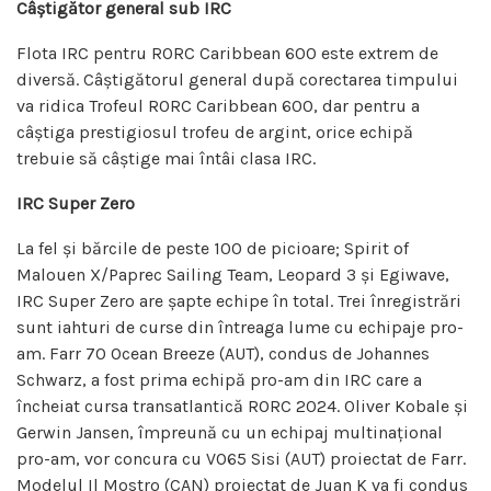
Câștigător general sub IRC
Flota IRC pentru RORC Caribbean 600 este extrem de
diversă. Câștigătorul general după corectarea timpului
va ridica Trofeul RORC Caribbean 600, dar pentru a
câștiga prestigiosul trofeu de argint, orice echipă
trebuie să câștige mai întâi clasa IRC.
IRC Super Zero
La fel și bărcile de peste 100 de picioare; Spirit of
Malouen X/Paprec Sailing Team, Leopard 3 și Egiwave,
IRC Super Zero are șapte echipe în total. Trei înregistrări
sunt iahturi de curse din întreaga lume cu echipaje pro-
am. Farr 70 Ocean Breeze (AUT), condus de Johannes
Schwarz, a fost prima echipă pro-am din IRC care a
încheiat cursa transatlantică RORC 2024. Oliver Kobale și
Gerwin Jansen, împreună cu un echipaj multinațional
pro-am, vor concura cu VO65 Sisi (AUT) proiectat de Farr.
Modelul Il Mostro (CAN) proiectat de Juan K va fi condus