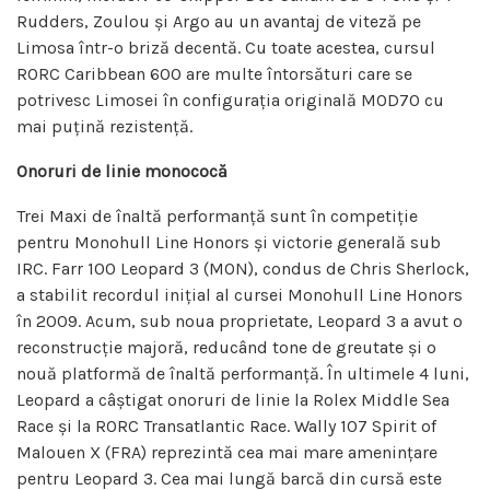
Rudders, Zoulou și Argo au un avantaj de viteză pe
Limosa într-o briză decentă. Cu toate acestea, cursul
RORC Caribbean 600 are multe întorsături care se
potrivesc Limosei în configurația originală MOD70 cu
mai puțină rezistență.
Onoruri de linie monococă
Trei Maxi de înaltă performanță sunt în competiție
pentru Monohull Line Honors și victorie generală sub
IRC. Farr 100 Leopard 3 (MON), condus de Chris Sherlock,
a stabilit recordul inițial al cursei Monohull Line Honors
în 2009. Acum, sub noua proprietate, Leopard 3 a avut o
reconstrucție majoră, reducând tone de greutate și o
nouă platformă de înaltă performanță. În ultimele 4 luni,
Leopard a câștigat onoruri de linie la Rolex Middle Sea
Race și la RORC Transatlantic Race. Wally 107 Spirit of
Malouen X (FRA) reprezintă cea mai mare amenințare
pentru Leopard 3. Cea mai lungă barcă din cursă este