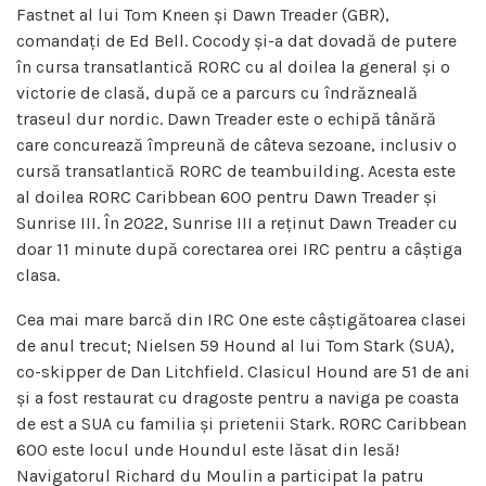
Fastnet al lui Tom Kneen și Dawn Treader (GBR),
comandați de Ed Bell. Cocody și-a dat dovadă de putere
în cursa transatlantică RORC cu al doilea la general și o
victorie de clasă, după ce a parcurs cu îndrăzneală
traseul dur nordic. Dawn Treader este o echipă tânără
care concurează împreună de câteva sezoane, inclusiv o
cursă transatlantică RORC de teambuilding. Acesta este
al doilea RORC Caribbean 600 pentru Dawn Treader și
Sunrise III. În 2022, Sunrise III a reținut Dawn Treader cu
doar 11 minute după corectarea orei IRC pentru a câștiga
clasa.
Cea mai mare barcă din IRC One este câștigătoarea clasei
de anul trecut; Nielsen 59 Hound al lui Tom Stark (SUA),
co-skipper de Dan Litchfield. Clasicul Hound are 51 de ani
și a fost restaurat cu dragoste pentru a naviga pe coasta
de est a SUA cu familia și prietenii Stark. RORC Caribbean
600 este locul unde Houndul este lăsat din lesă!
Navigatorul Richard du Moulin a participat la patru