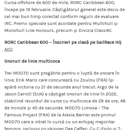
Cursa offshore de 600 de mile, RORC Caribbean 600,
începe pe 19 februarie. Câștigătorul general este decis de
cel mai bun timp corectat conform regulii de evaluare
IRC. Premii speciale sunt acordate pentru Multihull și
Monohull Line Honours, precum și Divizia Class40.
RORC Caribbean 600 – Înscrieri pe clasă pe SailRace HQ
AICI
Onoruri de linie multicoca
Trei MOD70 sunt pregătite pentru o luptă de onoare în
linie; Erik Maris care concurează cu Zoulou (FRA) își
apără victoria cu 21 de secunde anul trecut. Argo de la
Jason Carroll (SUA) a câștigat onoruri de linie în 2022,
stabilind recordul de curse cu multicoca de 29 de ore, 48
de minute și 45 de secunde. MOD70 Limosa – The
Famous Project (FRA) de la Alexia Barrier este primul
MOD70 care a intrat în cursă cu un echipaj majoritar
feminin, inclusiv co-skipper Dee Caffari. Cu C-Foils și T-