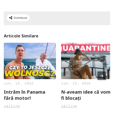
Distribuie
Articole Similare
iun. 19, 2026
iun. 19, 2026
Intrăm în Panama
N-aveam idee că vom
fără motor!
fi blocați
sailing
sailing