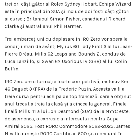
trei ori câștigător al Rolex Sydney Hobart. Echipa Wizard
este în principal din SUA și include doi foști câștigători
ai cursei; Britanicul Simon Fisher, canadianul Richard
Clarke și australianul Phil Harmer.
Trei ambarcațiuni cu deplasare în IRC Zero vor spera la
condiții mari de avânt; Mylius 60 Lady First 3 al lui Jean-
Pierre Dréau, Mills 62 Leaps and Bounds 2, condus de
Luca Lanzillo, și Swan 62 Uxorious IV (GBR) al lui Colin
Buffin.
IRC Zero are o formație foarte competitivă, inclusiv Ker
46 Daguet 3 (FRA) de la Frederic Puzin. Aceasta va fi a
treia cursă pentru echipa de top franceză, care a obținut
anul trecut a treia la clasă și a cincea la general. Finala
finală Mills 41 a lui Jon Desmond (SUA) de la NYYC este,
de asemenea, o expresie a interesului pentru Cupa
Amiral 2025. Fost RORC Commodore 2022-2023, James
Neville iubește RORC Caribbean 600 și a concurat în