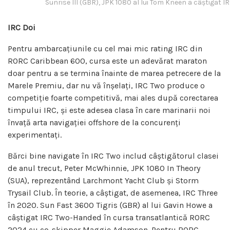
Sunrise III (GBR), JPK 1080 al lui Tom Kneen a câștiga
IRC Doi
Pentru ambarcațiunile cu cel mai mic rating IRC din
RORC Caribbean 600, cursa este un adevărat maraton
doar pentru a se termina înainte de marea petrecere de la
Marele Premiu, dar nu vă înșelați, IRC Two produce o
competiție foarte competitivă, mai ales după corectarea
timpului IRC, și este adesea clasa în care marinarii noi
învață arta navigației offshore de la concurenți
experimentați.
Bărci bine navigate în IRC Two includ câștigătorul clasei
de anul trecut, Peter McWhinnie, JPK 1080 In Theory
(SUA), reprezentând Larchmont Yacht Club și Storm
Trysail Club. În teorie, a câștigat, de asemenea, IRC Three
în 2020. Sun Fast 3600 Tigris (GBR) al lui Gavin Howe a
câștigat IRC Two-Handed în cursa transatlantică RORC
2024 cu co-skipper Maggie Adamson. Pentru RORC