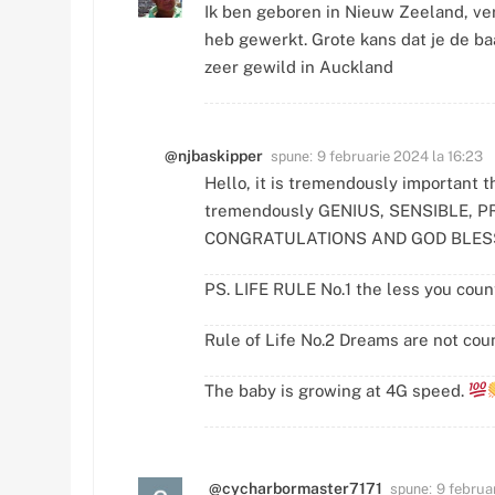
Ik ben geboren in Nieuw Zeeland, ve
heb gewerkt. Grote kans dat je de ba
zeer gewild in Auckland
spune:
@njbaskipper
9 februarie 2024 la 16:23
Hello, it is tremendously important th
tremendously GENIUS, SENSIBLE, P
CONGRATULATIONS AND GOD BLESS
PS. LIFE RULE No.1 the less you count,
Rule of Life No.2 Dreams are not cou
The baby is growing at 4G speed.
spune:
@cycharbormaster7171
9 februar