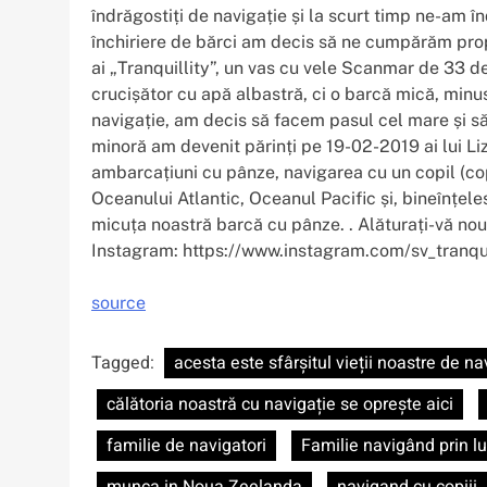
îndrăgostiți de navigație și la scurt timp ne-am î
închiriere de bărci am decis să ne cumpărăm propr
ai „Tranquillity”, un vas cu vele Scanmar de 33 de
crucișător cu apă albastră, ci o barcă mică, minu
navigație, am decis să facem pasul cel mare și 
minoră am devenit părinți pe 19-02-2019 ai lui Li
ambarcațiuni cu pânze, navigarea cu un copil (cop
Oceanului Atlantic, Oceanul Pacific și, bineînțele
micuța noastră barcă cu pânze. . Alăturați-vă no
Instagram: https://www.instagram.com/sv_tranqui
source
Tagged:
acesta este sfârșitul vieții noastre de na
călătoria noastră cu navigație se oprește aici
familie de navigatori
Familie navigând prin 