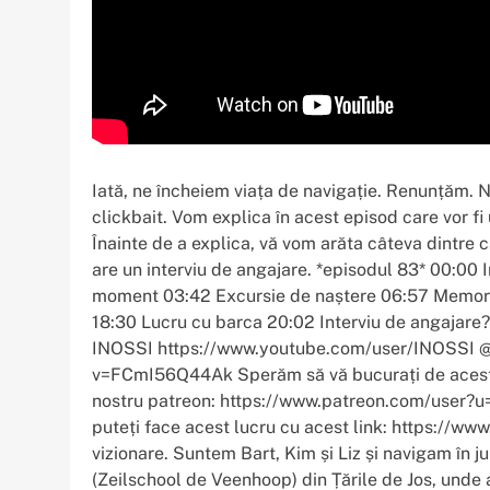
Iată, ne încheiem viața de navigație. Renunțăm. N
clickbait. Vom explica în acest episod care vor fi
Înainte de a explica, vă vom arăta câteva dintre c
are un interviu de angajare. *episodul 83* 00:00 
moment 03:42 Excursie de naștere 06:57 Memori
18:30 Lucru cu barca 20:02 Interviu de angajare
INOSSI https://www.youtube.com/user/INOSSI @
v=FCmI56Q44Ak Sperăm să vă bucurați de acest ep
nostru patreon: https://www.patreon.com/user?u=
puteți face acest lucru cu acest link: https://w
vizionare. Suntem Bart, Kim și Liz și navigam în j
(Zeilschool de Veenhoop) din Țările de Jos, unde