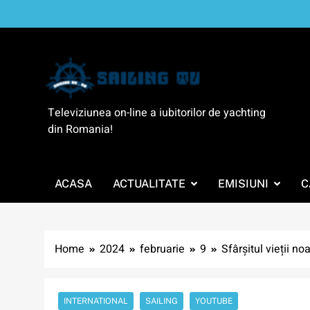
Skip
to
content
SailingTV
Televiziunea on-line a iubitorilor de yachting
din Romania!
ACASA
ACTUALITATE
EMISIUNI
C
Home
2024
februarie
9
Sfârșitul vieții n
INTERNATIONAL
SAILING
YOUTUBE