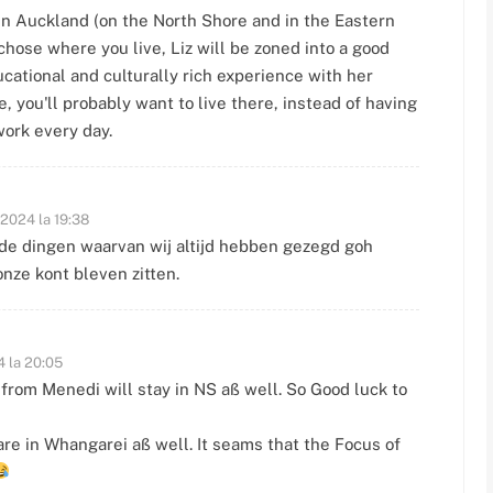
 in Auckland (on the North Shore and in the Eastern
y chose where you live, Liz will be zoned into a good
ational and culturally rich experience with her
 you'll probably want to live there, instead of having
work every day.
 2024 la 19:38
 de dingen waarvan wij altijd hebben gezegd goh
nze kont bleven zitten.
4 la 20:05
s from Menedi will stay in NS aß well. So Good luck to
are in Whangarei aß well. It seams that the Focus of