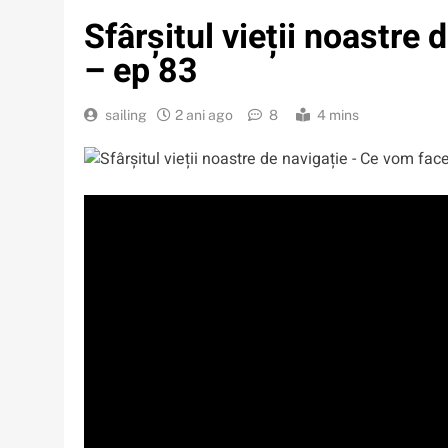
Sfârșitul vieții noastre
– ep 83
sailing
2 ani ago
8
4 mins