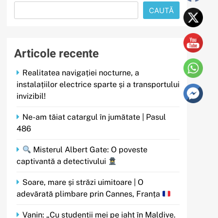
CAUTĂ
Articole recente
Realitatea navigației nocturne, a
instalațiilor electrice sparte și a transportului
invizibil!
Ne-am tăiat catargul în jumătate | Pasul
486
Misterul Albert Gate: O poveste
captivantă a detectivului
Soare, mare și străzi uimitoare | O
adevărată plimbare prin Cannes, Franța
Vanin: „Cu studenții mei pe iaht în Maldive.