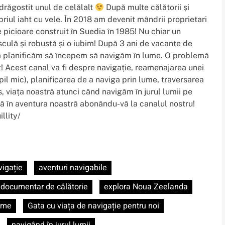
ndrăgostit unul de celălalt
După multe călătorii și
iul iaht cu vele. În 2018 am devenit mândrii proprietari
 picioare construit în Suedia în 1985! Nu chiar un
sculă și robustă și o iubim! După 3 ani de vacanțe de
să planificăm să începem să navigăm în lume. O problemă
z! Acest canal va fi despre navigație, reamenajarea unei
il mic), planificarea de a naviga prin lume, traversarea
s, viața noastră atunci când navigăm în jurul lumii pe
uă în aventura noastră abonându-vă la canalul nostru!
llity/
vigație
aventuri navigabile
documentar de călătorie
explora Noua Zeelanda
lume
Gata cu viața de navigație pentru noi