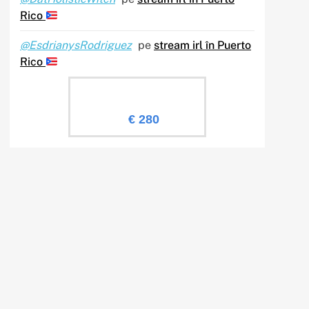
Rico
@EsdrianysRodriguez
pe
stream irl în Puerto
Rico
Evaluare Sailingtv.ro
€ 280