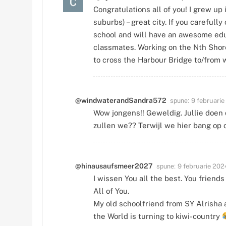
Congratulations all of you! I grew up
suburbs) – great city. If you carefull
school and will have an awesome educ
classmates. Working on the Nth Shore,
to cross the Harbour Bridge to/from 
spune:
@windwaterandSandra572
9 februarie
Wow jongens!! Geweldig. Jullie doen
zullen we?? Terwijl we hier bang op o
spune:
@hinausaufsmeer2027
9 februarie 202
I wissen You all the best. You friend
All of You.
My old schoolfriend from SY Alrisha 
the World is turning to kiwi-country