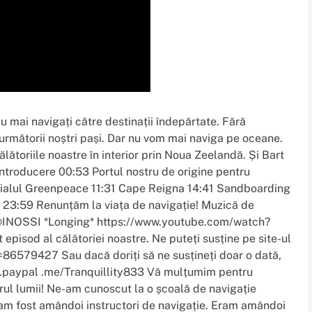
u mai navigați către destinații îndepărtate. Fără
 următorii noștri pași. Dar nu vom mai naviga pe oceane.
ălătoriile noastre în interior prin Noua Zeelandă. Și Bart
Introducere 00:53 Portul nostru de origine pentru
alul Greenpeace 11:31 Cape Reigna 14:41 Sandboarding
? 23:59 Renunțăm la viața de navigație! Muzică de
INOSSI *Longing* https://www.youtube.com/watch?
isod al călătoriei noastre. Ne puteți susține pe site-ul
86579427 Sau dacă doriți să ne susțineți doar o dată,
ww.paypal .me/Tranquillity833 Vă mulțumim pentru
urul lumii! Ne-am cunoscut la o școală de navigație
 am fost amândoi instructori de navigație. Eram amândoi