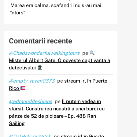
Marea era calmă, scafandrii nu s-au mai
întors”
Comentarii recente
@Chadswonderfulwalkingtours
pe
Misterul Albert Gate: O poveste captivantă a
detectivului
@empty_raven0373
pe
stream irl în Puerto
Rico
@edmonddesbiens
pe
Îl putem vedea în
sfârșit. Construirea noastră a unei barci cu
pânze de 52 de picioare – Ep. 488 Ran
Sailing
@DatHolisticWitch
pe
stream irl în Puerto