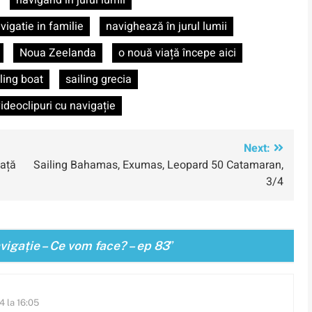
navigând în jurul lumii
vigatie in familie
navighează în jurul lumii
Noua Zeelanda
o nouă viață începe aici
ling boat
sailing grecia
ideoclipuri cu navigație
Next:
iață
Sailing Bahamas, Exumas, Leopard 50 Catamaran,
3/4
avigație – Ce vom face? – ep 83
”
4 la 16:05