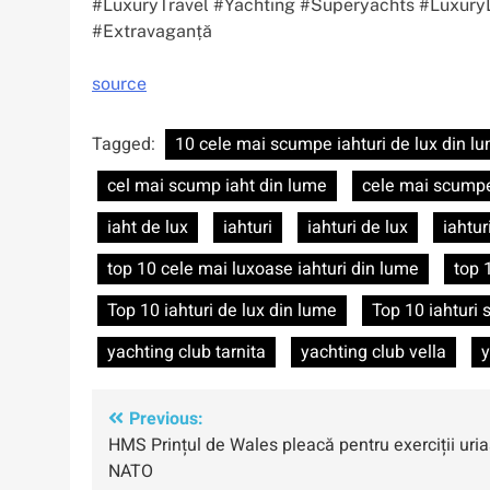
#LuxuryTravel #Yachting #Superyachts #Luxury
#Extravaganță
source
Tagged:
10 cele mai scumpe iahturi de lux din l
cel mai scump iaht din lume
cele mai scumpe
iaht de lux
iahturi
iahturi de lux
iahtu
top 10 cele mai luxoase iahturi din lume
top 
Top 10 iahturi de lux din lume
Top 10 iahturi
yachting club tarnita
yachting club vella
y
Navigare
Previous:
HMS Prințul de Wales pleacă pentru exerciții uri
în
NATO