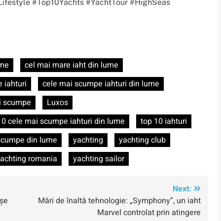
Lifestyle #Top10Yachts #YachtTour #HighSeas
ume
cel mai mare iaht din lume
 iahturi
cele mai scumpe iahturi din lume
ri scumpe
Luxos
10 cele mai scumpe iahturi din lume
top 10 iahturi
 scumpe din lume
yachting
yachting club
achting romania
yachting sailor
Next:
așe
Mări de înaltă tehnologie: „Symphony”, un iaht
Marvel controlat prin atingere