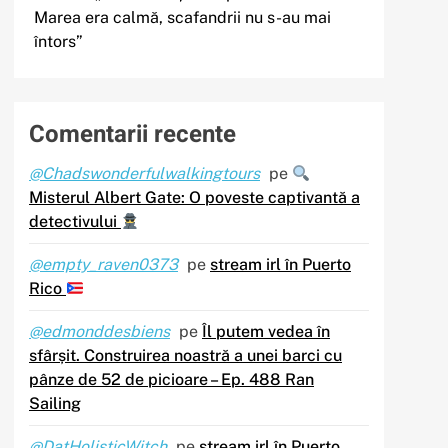
Marea era calmă, scafandrii nu s-au mai
întors”
Comentarii recente
@Chadswonderfulwalkingtours
pe
Misterul Albert Gate: O poveste captivantă a
detectivului
@empty_raven0373
pe
stream irl în Puerto
Rico
@edmonddesbiens
pe
Îl putem vedea în
sfârșit. Construirea noastră a unei barci cu
pânze de 52 de picioare – Ep. 488 Ran
Sailing
@DatHolisticWitch
pe
stream irl în Puerto