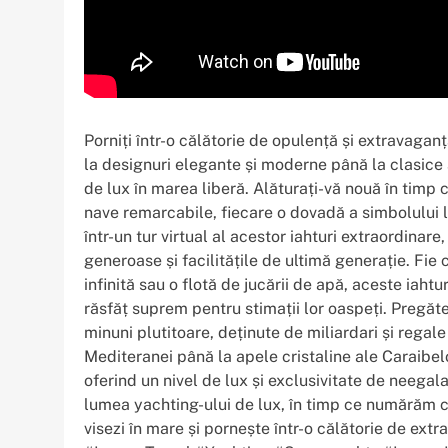
Porniți într-o călătorie de opulență și extravagan
la designuri elegante și moderne până la clasice
de lux în marea liberă. Alăturați-vă nouă în timp c
nave remarcabile, fiecare o dovadă a simbolului l
într-un tur virtual al acestor iahturi extraordinar
generoase și facilitățile de ultimă generație. Fie 
infinită sau o flotă de jucării de apă, aceste iahtu
răsfăț suprem pentru stimații lor oaspeți. Pregăte
minuni plutitoare, deținute de miliardari și regal
Mediteranei până la apele cristaline ale Caraibelor
oferind un nivel de lux și exclusivitate de neegalat
lumea yachting-ului de lux, în timp ce numărăm c
visezi în mare și pornește într-o călătorie de ex