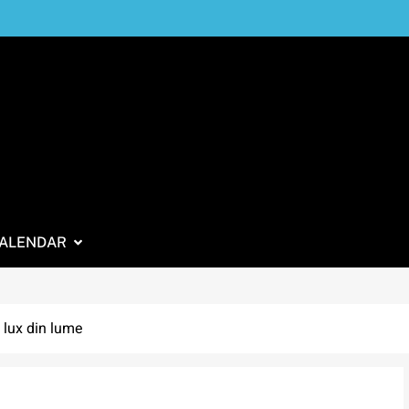
ALENDAR
 lux din lume