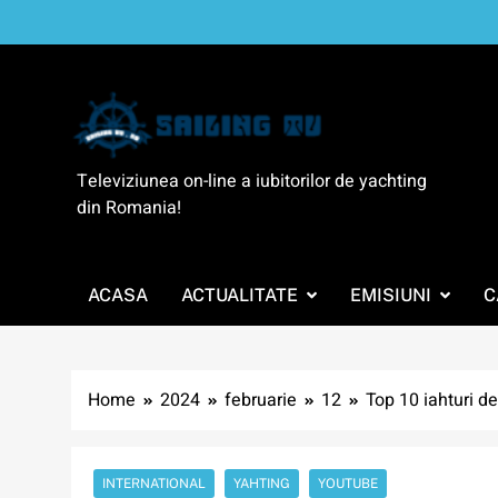
Skip
to
content
SailingTV
Televiziunea on-line a iubitorilor de yachting
din Romania!
ACASA
ACTUALITATE
EMISIUNI
C
Home
2024
februarie
12
Top 10 iahturi de
INTERNATIONAL
YAHTING
YOUTUBE