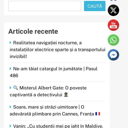
CAUTĂ
Articole recente
Realitatea navigației nocturne, a
instalațiilor electrice sparte și a transportului
invizibil!
Ne-am tăiat catargul în jumătate | Pasul
486
Misterul Albert Gate: O poveste
captivantă a detectivului
Soare, mare și străzi uimitoare | O
adevărată plimbare prin Cannes, Franța
Vanin: „Cu studenții mei pe iaht în Maldive.