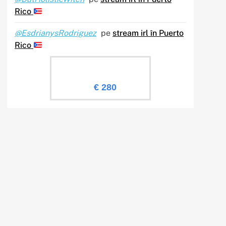
Rico
@EsdrianysRodriguez
pe
stream irl în Puerto
Rico
Evaluare Sailingtv.ro
€ 280