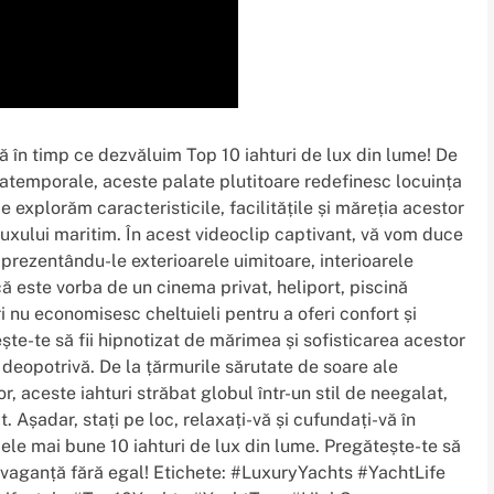
ță în timp ce dezvăluim Top 10 iahturi de lux din lume! De
 atemporale, aceste palate plutitoare redefinesc locuința
e explorăm caracteristicile, facilitățile și măreția acestor
uxului maritim. În acest videoclip captivant, vă vom duce
e, prezentându-le exterioarele uimitoare, interioarele
că este vorba de un cinema privat, heliport, piscină
ri nu economisesc cheltuieli pentru a oferi confort și
ște-te să fii hipnotizat de mărimea și sofisticarea acestor
e deopotrivă. De la țărmurile sărutate de soare ale
, aceste iahturi străbat globul într-un stil de neegalat,
. Așadar, stați pe loc, relaxați-vă și cufundați-vă în
ele mai bune 10 iahturi de lux din lume. Pregătește-te să
travaganță fără egal! Etichete: #LuxuryYachts #YachtLife