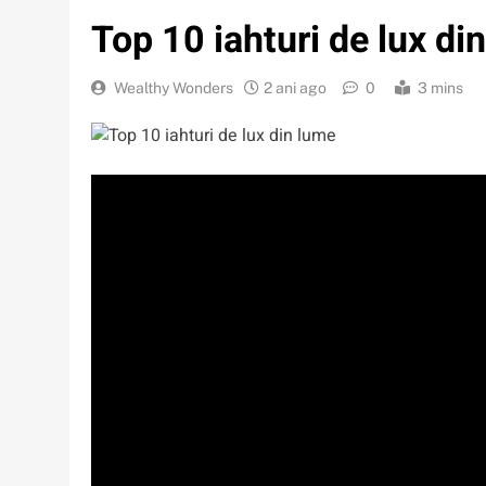
Top 10 iahturi de lux di
Wealthy Wonders
2 ani ago
0
3 mins