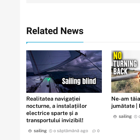
articole
Related News
Realitatea navigației
Ne-am tăia
nocturne, a instalațiilor
jumătate |
electrice sparte și a
sailing
transportului invizibil!
sailing
o săptămână ago
0