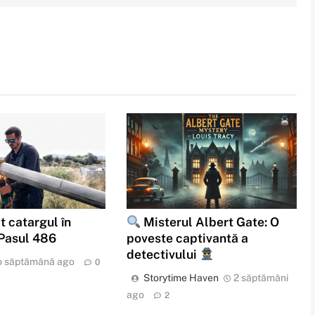
t catargul în
Misterul Albert Gate: O
 Pasul 486
poveste captivantă a
detectivului
o săptămână ago
0
Storytime Haven
2 săptămâni
ago
2