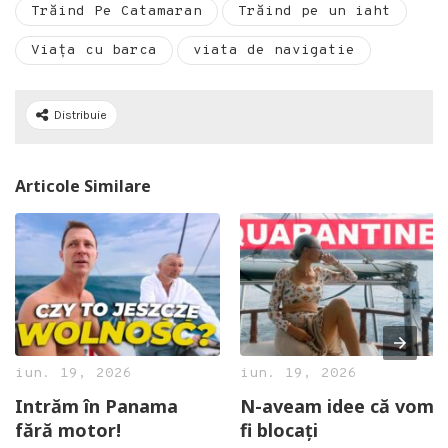
Trăind Pe Catamaran
Trăind pe un iaht
Viața cu barca
viata de navigatie
Distribuie
Articole Similare
iun. 19, 2026
iun. 19, 2026
Intrăm în Panama
N-aveam idee că vom
fără motor!
fi blocați