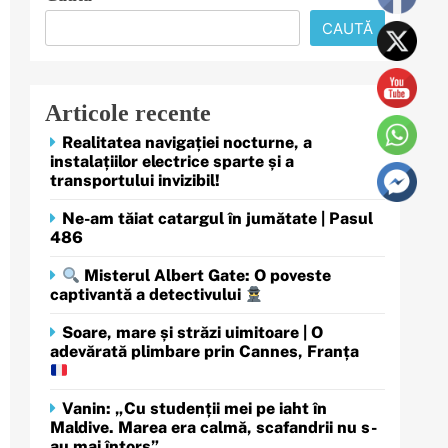
CAUTĂ
Articole recente
Realitatea navigației nocturne, a
instalațiilor electrice sparte și a
transportului invizibil!
Ne-am tăiat catargul în jumătate | Pasul
486
Misterul Albert Gate: O poveste
captivantă a detectivului
Soare, mare și străzi uimitoare | O
adevărată plimbare prin Cannes, Franța
Vanin: „Cu studenții mei pe iaht în
Maldive. Marea era calmă, scafandrii nu s-
au mai întors”