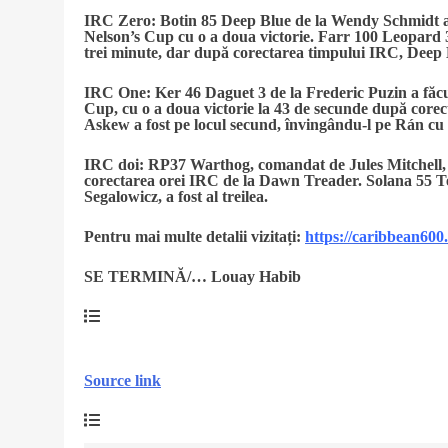
IRC Zero:
Botin 85 Deep Blue de la Wendy Schmidt a 
Nelson’s Cup cu o a doua victorie. Farr 100 Leopard 3 
trei minute, dar după corectarea timpului IRC, Deep B
IRC One:
Ker 46 Daguet 3 de la Frederic Puzin a făc
Cup, cu o a doua victorie la 43 de secunde după core
Askew a fost pe locul secund, învingându-l pe Rán cu
IRC doi:
RP37 Warthog, comandat de Jules Mitchell, a 
corectarea orei IRC de la Dawn Treader. Solana 55
Segalowicz, a fost al treilea.
Pentru mai multe detalii vizitați:
https://caribbean600.
SE TERMINĂ/… Louay Habib
Source link