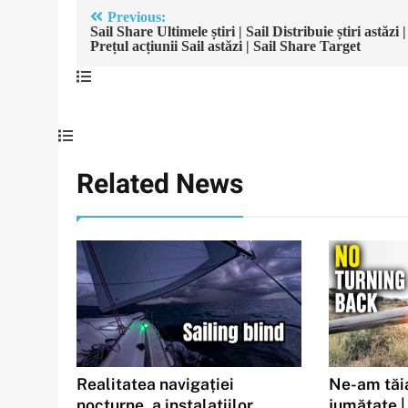
Navigare
Previous:
Sail Share Ultimele știri | Sail Distribuie știri astăzi |
în
Prețul acțiunii Sail astăzi | Sail Share Target
articole
Related News
Realitatea navigației
Ne-am tăia
nocturne, a instalațiilor
jumătate |