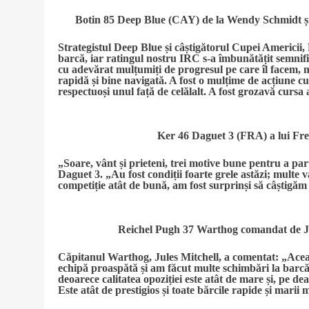
Botin 85 Deep Blue (CAY) de la Wendy Schmidt 
Strategistul Deep Blue și câștigătorul Cupei Americii
barcă, iar ratingul nostru IRC s-a îmbunătățit semnific
cu adevărat mulțumiți de progresul pe care îl facem, 
rapidă și bine navigată. A fost o mulțime de acțiune cu
respectuoși unul față de celălalt. A fost grozavă cursa
Ker 46 Daguet 3 (FRA) a lui Fr
„Soare, vânt și prieteni, trei motive bune pentru a pa
Daguet 3. „Au fost condiții foarte grele astăzi; multe v
competiție atât de bună, am fost surprinși să câștigăm 
Reichel Pugh 37 Warthog comandat de J
Căpitanul Warthog, Jules Mitchell, a comentat: „Aceas
echipă proaspătă și am făcut multe schimbări la barcă
deoarece calitatea opoziției este atât de mare și, pe d
Este atât de prestigios și toate bărcile rapide și marii