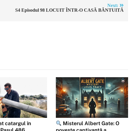
Next:
S4 Episodul 98 LOCUIT ÎNTR-O CASĂ BÂNTUITĂ
t catargul în
Misterul Albert Gate: O
 Pasul 486
poveste captivantă a