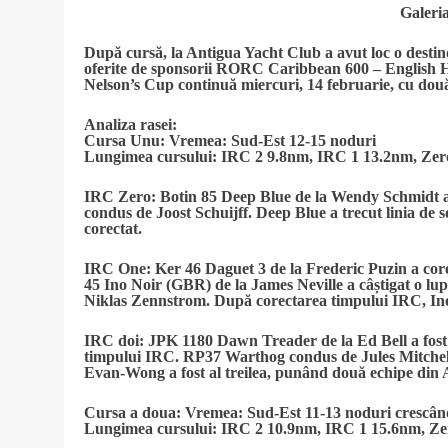
Galeri
După cursă, la Antigua Yacht Club a avut loc o destind
oferite de sponsorii RORC Caribbean 600 – English
Nelson’s Cup continuă miercuri, 14 februarie, cu două
Analiza rasei:
Cursa Unu: Vremea: Sud-Est 12-15 noduri
Lungimea cursului: IRC 2 9.8nm, IRC 1 13.2nm, Ze
IRC Zero:
Botin 85 Deep Blue de la Wendy Schmidt a
condus de Joost Schuijff. Deep Blue a trecut linia de s
corectat.
IRC One:
Ker 46 Daguet 3 de la Frederic Puzin a core
45 Ino Noir (GBR) de la James Neville a câștigat o l
Niklas Zennstrom. După corectarea timpului IRC, Ino N
IRC doi:
JPK 1180 Dawn Treader de la Ed Bell a fost 
timpului IRC. RP37 Warthog condus de Jules Mitchell
Evan-Wong a fost al treilea, punând două echipe din 
Cursa a doua: Vremea: Sud-Est 11-13 noduri crescând
Lungimea cursului: IRC 2 10.9nm, IRC 1 15.6nm, Z