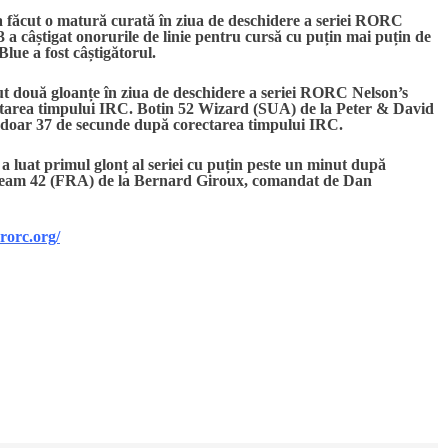
făcut o matură curată în ziua de deschidere a seriei RORC
a câștigat onorurile de linie pentru cursă cu puțin mai puțin de
lue a fost câștigătorul.
ut două gloanțe în ziua de deschidere a seriei RORC Nelson’s
ctarea timpului IRC. Botin 52 Wizard (SUA) de la Peter & David
 doar 37 de secunde după corectarea timpului IRC.
luat primul glonț al seriei cu puțin peste un minut după
 Team 42 (FRA) de la Bernard Giroux, comandat de Dan
rorc.org/