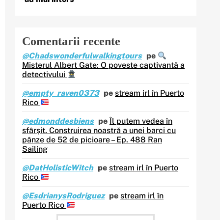
Comentarii recente
@Chadswonderfulwalkingtours
pe
Misterul Albert Gate: O poveste captivantă a
detectivului
@empty_raven0373
pe
stream irl în Puerto
Rico
@edmonddesbiens
pe
Îl putem vedea în
sfârșit. Construirea noastră a unei barci cu
pânze de 52 de picioare – Ep. 488 Ran
Sailing
@DatHolisticWitch
pe
stream irl în Puerto
Rico
@EsdrianysRodriguez
pe
stream irl în
Puerto Rico