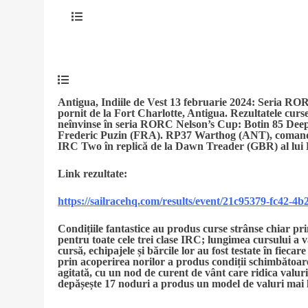
Antigua, Indiile de Vest 13 februarie 2024: Seria RO
pornit de la Fort Charlotte, Antigua. Rezultatele curs
neînvinse în seria RORC Nelson’s Cup: Botin 85 Deep
Frederic Puzin (FRA). RP37 Warthog (ANT), comandat
IRC Two în replică de la Dawn Treader (GBR) al lui 
Link rezultate:
https://sailracehq.com/results/event/21c95379-fc42-4
Condițiile fantastice au produs curse strânse chiar p
pentru toate cele trei clase IRC; lungimea cursului a v
cursă, echipajele și bărcile lor au fost testate în fiec
prin acoperirea norilor a produs condiții schimbătoare.
agitată, cu un nod de curent de vânt care ridica valurile
depășește 17 noduri a produs un model de valuri mai 