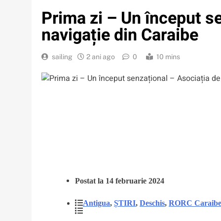
Prima zi – Un început s
navigație din Caraibe
sailing
2 ani ago
0
10 mins
Postat la 14 februarie 2024
Antigua
,
ȘTIRI
,
Deschis
,
RORC Caraibe