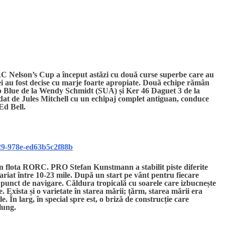
RC Nelson’s Cup a început astăzi cu două curse superbe care au
ei au fost decise cu marje foarte apropiate. Două echipe rămân
 Blue de la Wendy Schmidt (SUA) și Ker 46 Daguet 3 de la
 de Jules Mitchell cu un echipaj complet antiguan, conduce
Ed Bell.
b29-978e-ed63b5c2f88b
rin flota RORC. PRO Stefan Kunstmann a stabilit piste diferite
ariat între 10-23 mile. După un start pe vânt pentru fiecare
are punct de navigare. Căldura tropicală cu soarele care izbucnește
 Exista și o varietate în starea mării; țărm, starea mării era
. În larg, în special spre est, o briză de construcție care
lung.