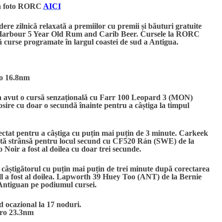
a foto RORC
AICI
ere zilnică relaxată a premiilor cu premii și băuturi gratuite
 Harbour 5 Year Old Rum and Carib Beer. Cursele la RORC
 curse programate în largul coastei de sud a Antigua.
ro 16.8nm
 avut o cursă senzațională cu Farr 100 Leopard 3 (MON)
osire cu doar o secundă înainte pentru a câștiga la timpul
ctat pentru a câștiga cu puțin mai puțin de 3 minute. Carkeek
uptă strânsă pentru locul secund cu CF520 Rán (SWE) de la
oir a fost al doilea cu doar trei secunde.
câștigătorul cu puțin mai puțin de trei minute după corectarea
 a fost al doilea. Lapworth 39 Huey Too (ANT) de la Bernie
Antiguan pe podiumul cursei.
 ocazional la 17 noduri.
ero 23.3nm