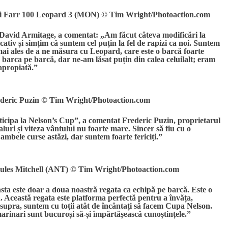
și Farr 100 Leopard 3 (MON) © Tim Wright/Photoaction.com
, David Armitage, a comentat: „Am făcut câteva modificări la
ativ și simțim că suntem cel puțin la fel de rapizi ca noi. Suntem
mai ales de a ne măsura cu Leopard, care este o barcă foarte
 barca pe barcă, dar ne-am lăsat puțin din calea celuilalt; eram
 apropiată.”
ederic Puzin © Tim Wright/Photoaction.com
rticipa la Nelson’s Cup”, a comentat Frederic Puzin, proprietarul
aluri și viteza vântului nu foarte mare. Sincer să fiu cu o
ambele curse astăzi, dar suntem foarte fericiți.”
ules Mitchell (ANT) © Tim Wright/Photoaction.com
ta este doar a doua noastră regata ca echipă pe barcă. Este o
. Această regata este platforma perfectă pentru a învăța,
easupra, suntem cu toții atât de încântați să facem Cupa Nelson.
 marinari sunt bucuroși să-și împărtășească cunoștințele.”