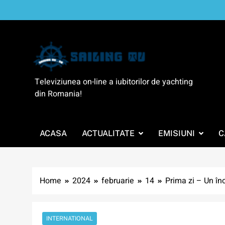
Skip
to
content
SailingTV
Televiziunea on-line a iubitorilor de yachting
din Romania!
ACASA
ACTUALITATE
EMISIUNI
C
Home
2024
februarie
14
Prima zi – Un în
INTERNATIONAL