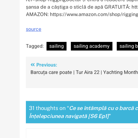
șansa de a câștiga o sticlă de apă GRATUITĂ: ht
AMAZON: https://www.amazon.com/shop/riggin
source
Tagged:
sailing
sailing academy
sailing 
Navigare
Previous:
Barcuța care poate | Tur Aira 22 | Yachting Month
în
articole
31 thoughts on “
Ce se întâmplă cu o barcă c
Înțelepciunea navigată [S6 Ep1]
”