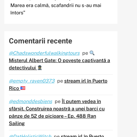
Marea era calmă, scafandrii nu s-au mai
întors”
Comentarii recente
@Chadswonderfulwalkingtours
pe
Misterul Albert Gate: O poveste captivantă a
detectivului
@empty_raven0373
pe
stream irl în Puerto
Rico
@edmonddesbiens
pe
Îl putem vedea în
sfârșit. Construirea noastră a unei barci cu
pânze de 52 de picioare – Ep. 488 Ran
Sailing
@DatHolisticWitch
pe
stream irl în Puerto