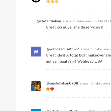
spune:
@stefantieken
18 februarie 2024 la 18:13
Great job guys, she deservices it
spune:
@webheadusa9377
18 februarie 
Great idea! A total boat makeover sh
not sail boats? :¬) Webhead USA
spune:
@markmahan6768
18 februarie 