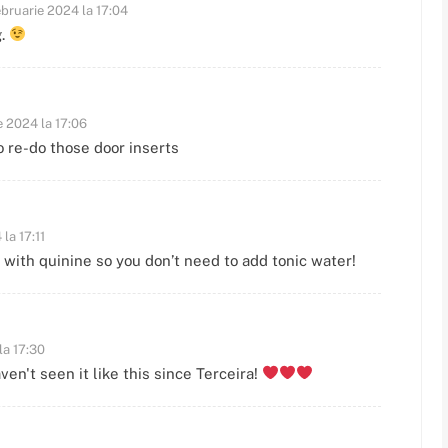
ebruarie 2024 la 17:04
g.
e 2024 la 17:06
o re-do those door inserts
la 17:11
with quinine so you don’t need to add tonic water!
la 17:30
ven't seen it like this since Terceira!