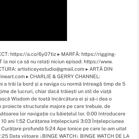
https://a.co/6y07tiz ▸ MARFĂ: https://rigging-
 noi ca să nu ratați niciun episod: https://www.
CTURA: artisticeyestudio@gmail.com ▸ ARTĂ DIN
fineart.com ▸ CHARLIE & GERRY CHANNEL:
 a trăi la bord și a naviga cu normă întreagă timp de 5
me de lucruri, chiar dacă trăiești un stil de viață
ască Wisdom de toată încărcătura ei și să-i dea o
e proiecte structurale majore pe care trebuie, de
ătoarea lor navigație cu băiețelul lor. 0:00 Introducere
 10 ani 1:52 Curățarea înțelepciunii 3:03 Înțelepciunea
 Curățare profundă 5:24 Ape tonice pe care le-am uitat
rii 7:25 Data viitoare ↓BINGE WATCH↓ BINGE WATCH DE LA