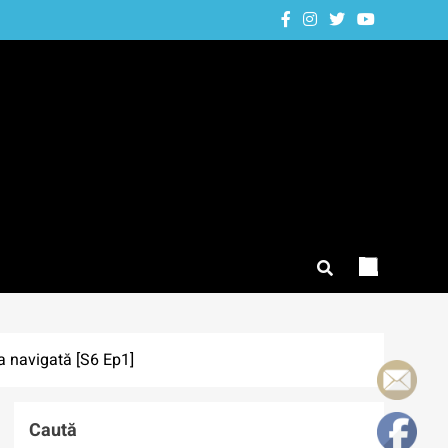
a navigată [S6 Ep1]
Caută