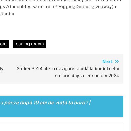
tps://thecoldestwater.com/ RiggingDoctor-giveaway) ▸
gdoctor
boat
sailing grecia
Next:
ly
Saffier Se24 lite: o navigare rapidă la bordul celui
mai bun daysailer nou din 2024
u pânze după 10 ani de viață la bord? |