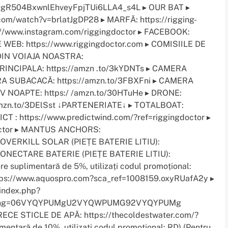
PLlDgR504BxwnlEhveyFpjTUi6LLA4_s4L ▸ OUR BAT ▸
com/watch?v=brlatJgDP28 ▸ MARFĂ: https://rigging-
s://www.instagram.com/riggingdoctor ▸ FACEBOOK:
E WEB: https://www.riggingdoctor.com ▸ COMISIILE DE
 DIN VOIAJA NOASTRA:
PRINCIPALA: https://amzn .to/3kYDNTs ▸ CAMERA
A SUBACACĂ: https://amzn.to/3FBXFni ▸ CAMERA
IV NOAPTE: https:/ /amzn.to/30HTuHe ▸ DRONE:
/amzn.to/3DElSst ↓PARTENERIATE↓ ▸ TOTALBOAT:
ICT : https://www.predictwind.com/?ref=riggingdoctor ▸
octor ▸ MANTUS ANCHORS:
▸ OVERKILL SOLAR (PIEȚE BATERIE LITIU):
 CONECTARE BATERIE (PIEȚE BATERIE LITIU):
e suplimentară de 5%, utilizați codul promoțional:
s://www.aquospro.com?sca_ref=1008159.oxyRUafA2y ▸
index.php?
racking=06VYQYPUMgU2VYQWPUMG92VYQYPUMg
E STICLE DE APĂ: https://thecoldestwater.com/?
entară de 10%, utilizați codul promoțional: RD) (Pentru