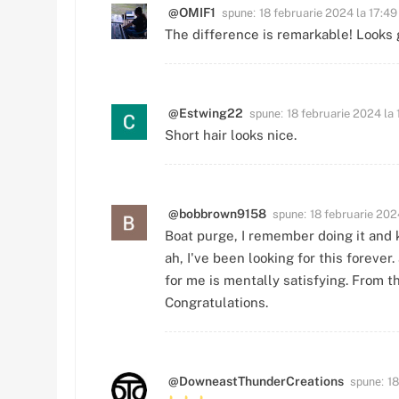
spune:
@OMIF1
18 februarie 2024 la 17:49
The difference is remarkable! Looks 
spune:
@Estwing22
18 februarie 2024 la 
Short hair looks nice.
spune:
@bobbrown9158
18 februarie 202
Boat purge, I remember doing it and 
ah, I've been looking for this forever
for me is mentally satisfying. From th
Congratulations.
spune:
@DowneastThunderCreations
18