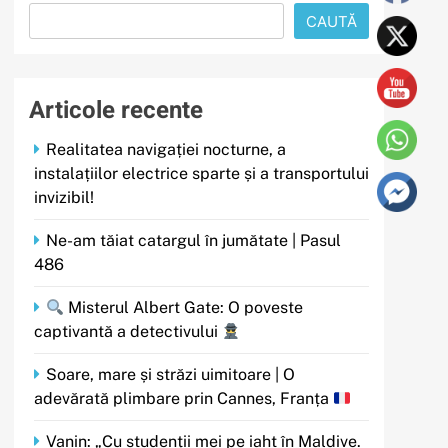
CAUTĂ
Articole recente
Realitatea navigației nocturne, a
instalațiilor electrice sparte și a transportului
invizibil!
Ne-am tăiat catargul în jumătate | Pasul
486
Misterul Albert Gate: O poveste
captivantă a detectivului
Soare, mare și străzi uimitoare | O
adevărată plimbare prin Cannes, Franța
Vanin: „Cu studenții mei pe iaht în Maldive.