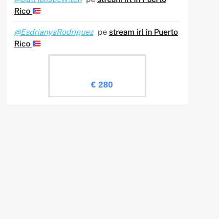
Rico
@EsdrianysRodriguez
pe
stream irl în Puerto
Rico
Evaluare Sailingtv.ro
€ 280