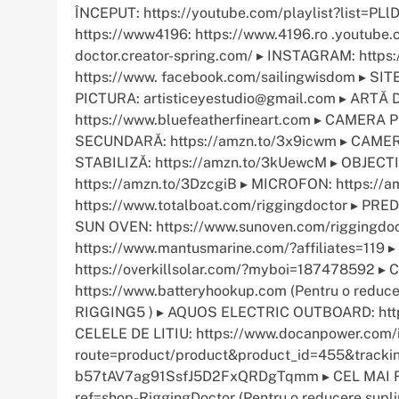
ÎNCEPUT: https://youtube.com/playlist?list=
https://www4196: https://www.4196.ro .youtube.
doctor.creator-spring.com/ ▸ INSTAGRAM: http
https://www. facebook.com/sailingwisdom ▸ SIT
PICTURA: artisticeyestudio@gmail.com ▸ ARTĂ
https://www.bluefeatherfineart.com ▸ CAMERA 
SECUNDARĂ: https://amzn.to/3x9icwm ▸ CAMER
STABILIZĂ: https://amzn.to/3kUewcM ▸ OBJECT
https://amzn.to/3DzcgiB ▸ MICROFON: https:/
https://www.totalboat.com/riggingdoctor ▸ PRED
SUN OVEN: https://www.sunoven.com/riggingd
https://www.mantusmarine.com/?affiliates=119 
https://overkillsolar.com/?myboi=187478592 ▸
https://www.batteryhookup.com (Pentru o reducer
RIGGING5 ) ▸ AQUOS ELECTRIC OUTBOARD: http
CELELE DE LITIU: https://www.docanpower.com/
route=product/product&product_id=455&t
b57tAV7ag91SsfJ5D2FxQRDgTqmm ▸ CEL MAI REC
ref=shop-RiggingDoctor (Pentru o reducere suplim