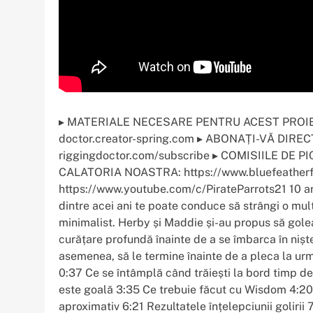
▸ MATERIALE NECESARE PENTRU ACEST PROIECT: 
doctor.creator-spring.com ▸ ABONAȚI-VĂ DIRECT la
riggingdoctor.com/subscribe ▸ COMISIILE DE PI
CALATORIA NOASTRA: https://www.bluefeather
https://www.youtube.com/c/PirateParrots21 10 ani
dintre acei ani te poate conduce să strângi o mulți
minimalist. Herby și Maddie și-au propus să gole
curățare profundă înainte de a se îmbarca în nișt
asemenea, să le termine înainte de a pleca la urm
0:37 Ce se întâmplă când trăiești la bord timp de
este goală 3:35 Ce trebuie făcut cu Wisdom 4:20
aproximativ 6:21 Rezultatele înțelepciunii goli