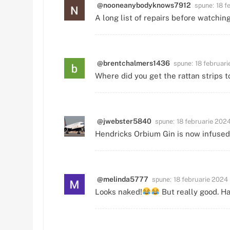
spune:
@nooneanybodyknows7912
18 f
A long list of repairs before watchin
spune:
@brentchalmers1436
18 februari
Where did you get the rattan strips t
spune:
@jwebster5840
18 februarie 2024 
Hendricks Orbium Gin is now infused 
spune:
@melinda5777
18 februarie 2024 
Looks naked!
But really good. Ha