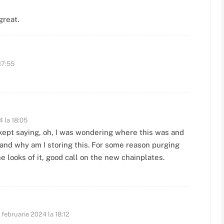
great.
17:55
4 la 18:05
kept saying, oh, I was wondering where this was and
. and why am I storing this. For some reason purging
e looks of it, good call on the new chainplates.
 februarie 2024 la 18:12