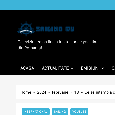
Skip
to
content
SailingTV
Televiziunea on-line a iubitorilor de yachting
din Romania!
ACASA
ACTUALITATE
EMISIUNI
C
Home
2024
februarie
18
Ce se întâmplă c
INTERNATIONAL
SAILING
YOUTUBE