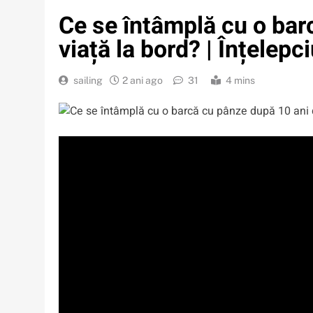
Ce se întâmplă cu o bar
viață la bord? | Înțelep
sailing
2 ani ago
31
4 mins