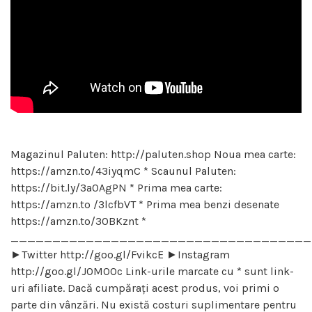
Magazinul Paluten: http://paluten.shop Noua mea carte:
https://amzn.to/43iyqmC * Scaunul Paluten:
https://bit.ly/3a0AgPN * Prima mea carte:
https://amzn.to /3lcfbVT * Prima mea benzi desenate
https://amzn.to/30BKznt *
____________________________________
►Twitter http://goo.gl/FvikcE ►Instagram
http://goo.gl/J0M0Oc Link-urile marcate cu * sunt link-
uri afiliate. Dacă cumpărați acest produs, voi primi o
parte din vânzări. Nu există costuri suplimentare pentru