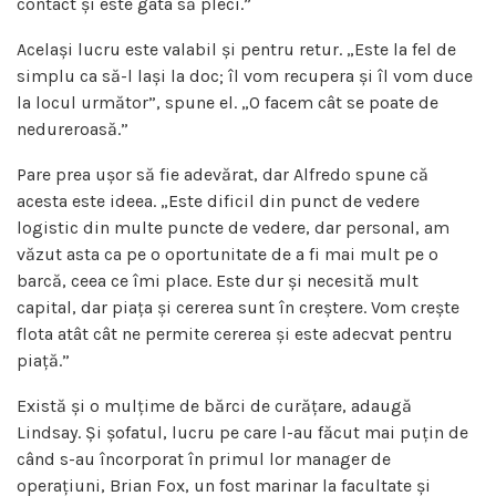
contact și este gata să pleci.”
Același lucru este valabil și pentru retur. „Este la fel de
simplu ca să-l lași la doc; îl vom recupera și îl vom duce
la locul următor”, spune el. „O facem cât se poate de
nedureroasă.”
Pare prea ușor să fie adevărat, dar Alfredo spune că
acesta este ideea. „Este dificil din punct de vedere
logistic din multe puncte de vedere, dar personal, am
văzut asta ca pe o oportunitate de a fi mai mult pe o
barcă, ceea ce îmi place. Este dur și necesită mult
capital, dar piața și cererea sunt în creștere. Vom crește
flota atât cât ne permite cererea și este adecvat pentru
piață.”
Există și o mulțime de bărci de curățare, adaugă
Lindsay. Și șofatul, lucru pe care l-au făcut mai puțin de
când s-au încorporat în primul lor manager de
operațiuni, Brian Fox, un fost marinar la facultate și