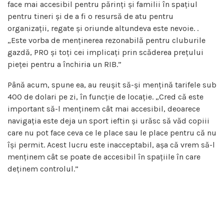
face mai accesibil pentru părinți și familii în spațiul
pentru tineri și de a fi o resursă de atu pentru
organizații, regate și oriunde altundeva este nevoie. .
„Este vorba de menținerea rezonabilă pentru cluburile
gazdă, PRO și toți cei implicați prin scăderea prețului
pieței pentru a închiria un RIB.”
Până acum, spune ea, au reușit să-și mențină tarifele sub
400 de dolari pe zi, în funcție de locație. „Cred că este
important să-l menținem cât mai accesibil, deoarece
navigația este deja un sport ieftin și urăsc să văd copiii
care nu pot face ceva ce le place sau le place pentru că nu
își permit. Acest lucru este inacceptabil, așa că vrem să-l
menținem cât se poate de accesibil în spațiile în care
deținem controlul.”