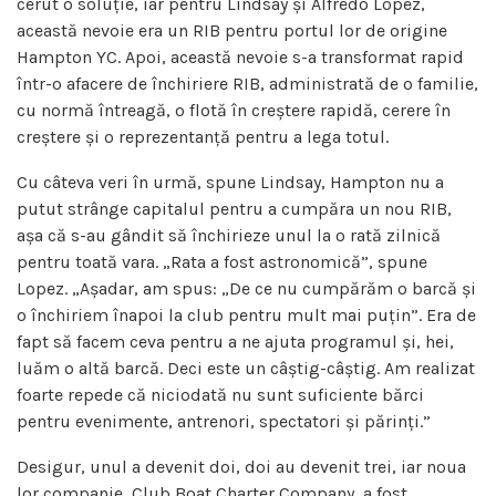
cerut o soluție, iar pentru Lindsay și Alfredo Lopez,
această nevoie era un RIB pentru portul lor de origine
Hampton YC. Apoi, această nevoie s-a transformat rapid
într-o afacere de închiriere RIB, administrată de o familie,
cu normă întreagă, o flotă în creștere rapidă, cerere în
creștere și o reprezentanță pentru a lega totul.
Cu câteva veri în urmă, spune Lindsay, Hampton nu a
putut strânge capitalul pentru a cumpăra un nou RIB,
așa că s-au gândit să închirieze unul la o rată zilnică
pentru toată vara. „Rata a fost astronomică”, spune
Lopez. „Așadar, am spus: „De ce nu cumpărăm o barcă și
o închiriem înapoi la club pentru mult mai puțin”. Era de
fapt să facem ceva pentru a ne ajuta programul și, hei,
luăm o altă barcă. Deci este un câștig-câștig. Am realizat
foarte repede că niciodată nu sunt suficiente bărci
pentru evenimente, antrenori, spectatori și părinți.”
Desigur, unul a devenit doi, doi au devenit trei, iar noua
lor companie, Club Boat Charter Company, a fost