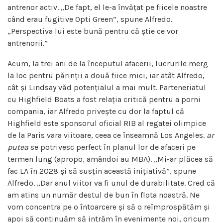
antrenor activ. „De fapt, el le-a învățat pe fiicele noastre
când erau fugitive Opti Green”, spune Alfredo.
„Perspectiva lui este bună pentru că știe ce vor
antrenorii.”
Acum, la trei ani de la începutul afacerii, lucrurile merg
la loc pentru părinții a două fiice mici, iar atât Alfredo,
cât și Lindsay văd potențialul a mai mult. Parteneriatul
cu Highfield Boats a fost relația critică pentru a porni
compania, iar Alfredo privește cu dor la faptul că
Highfield este sponsorul oficial RIB al regatei olimpice
de la Paris vara viitoare, ceea ce înseamnă Los Angeles.
ar
putea
se potrivesc perfect în planul lor de afaceri pe
termen lung (apropo, amândoi au MBA). „Mi-ar plăcea să
fac LA în 2028 și să susțin această inițiativă”, spune
Alfredo. „Dar anul viitor va fi unul de durabilitate. Cred că
am atins un număr destul de bun în flota noastră. Ne
vom concentra pe o întoarcere și să o reîmprospătăm și
apoi să continuăm să intrăm în evenimente noi, oricum