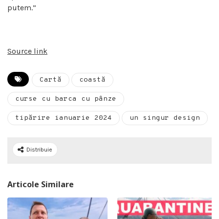
putem.”
Source link
Cartă
coastă
curse cu barca cu pânze
tipărire ianuarie 2024
un singur design
Distribuie
Articole Similare