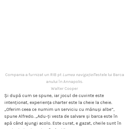
Compania a furnizat un RIB pt
Lumea navigației
Testele lui Barca
anului în Annapolis.
Walter Cooper
Și după cum se spune, iar jocul de cuvinte este
intenționat, experiența charter este la cheie la cheie.
„Oferim ceea ce numim un serviciu cu mănuși albe”,
spune Alfredo. „Adu-ți vesta de salvare și barca este în
apă când ajungi acolo. Este curat, e gazat, cheile sunt în