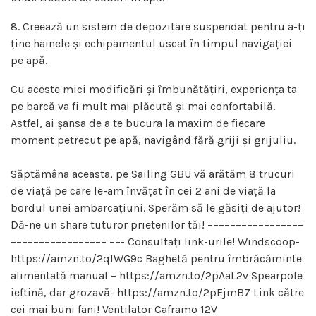
8. Creează un sistem de depozitare suspendat pentru a-ți
ține hainele și echipamentul uscat în timpul navigației
pe apă.
Cu aceste mici modificări și îmbunătățiri, experiența ta
pe barcă va fi mult mai plăcută și mai confortabilă.
Astfel, ai șansa de a te bucura la maxim de fiecare
moment petrecut pe apă, navigând fără griji și grijuliu.
Săptămâna aceasta, pe Sailing GBU vă arătăm 8 trucuri
de viață pe care le-am învățat în cei 2 ani de viață la
bordul unei ambarcațiuni. Sperăm să le găsiți de ajutor!
Dă-ne un share tuturor prietenilor tăi! –––––––––––––––––
––––––––––––––––– ––- Consultați link-urile! Windscoop-
https://amzn.to/2qlWG9c Baghetă pentru îmbrăcăminte
alimentată manual – https://amzn.to/2pAaL2v Spearpole
ieftină, dar grozavă- https://amzn.to/2pEjmB7 Link către
cei mai buni fani! Ventilator Caframo 12V