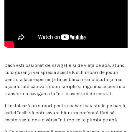
Dacă ești pasionat de navigație și de viața pe apă, atunci
cu siguranță vei aprecia aceste 8 schimbări de jocuri
pentru a face experiența ta pe barcă mai plăcută și mai
ușoară. Iată câteva trucuri simple și ingenioase pentru a
transforma navigarea ta într-o aventură de neuitat.
1. Instalează un suport pentru pahare sau sticle pe barcă,
astfel încât să poți savura băutura preferată fără să
existe riscul de a o vărsa în timp ce te plimbi pe apă.
2. Folosește o umbrelă mare pe barcă pentru a te proteja