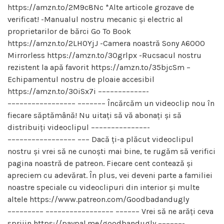
https://amzn.to/2M9c8Nc *Alte articole grozave de
verificat! -Manualul nostru mecanic și electric al
proprietarilor de bărci Go To Book
https://amzn.to/2LH0YjJ -Camera noastră Sony A6000
Mirrorless https://amzn.to/30grlpx -Rucsacul nostru
rezistent la apă favorit https://amzn.to/35bjcSm –
Echipamentul nostru de ploaie accesibil
https://amzn.to/30iSx7i ––––––––––––-
––––––––––––––––– ––––––– Încărcăm un videoclip nou în
fiecare săptămână! Nu uitați să vă abonați și să
distribuiți videoclipul ––––––––––––––-
––––––––––––––––– ––– Dacă ți-a plăcut videoclipul
nostru și vrei să ne cunoști mai bine, te rugăm să verifici
pagina noastră de patreon. Fiecare cent contează și
apreciem cu adevărat. În plus, vei deveni parte a familiei
noastre speciale cu videoclipuri din interior și multe
altele https://www.patreon.com/Goodbadandugly
––––––––– ––––––––––––––––– –––––– Vrei să ne arăți ceva
sprijin https://paypal.me/goodbandugly ––––––-