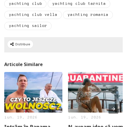
yachting club
yachting club tarnita
yachting club vella
yachting romania
yachting sailor
Distribuie
Articole Similare
iun. 19, 2026
iun. 19, 2026
Intrăm în Panama
N-aveam idee că vom