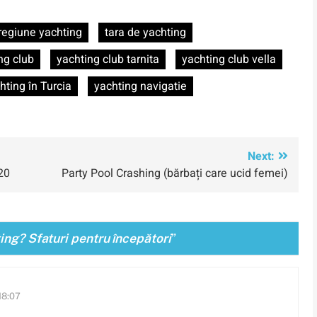
regiune yachting
tara de yachting
ng club
yachting club tarnita
yachting club vella
hting în Turcia
yachting navigatie
Next:
20
Party Pool Crashing (bărbați care ucid femei)
ing? Sfaturi pentru începători
”
18:07