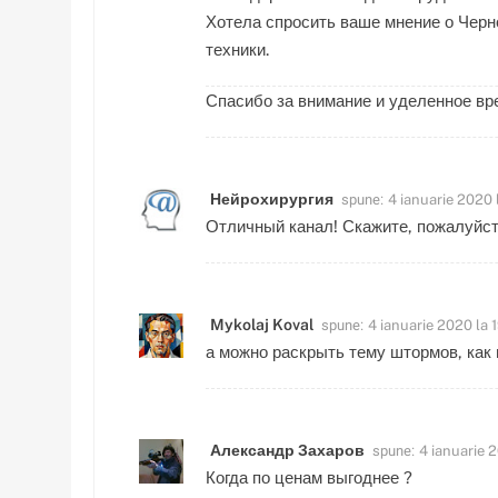
Хотела спросить ваше мнение о Черно
техники.
Спасибо за внимание и уделенное вр
spune:
Нейрохирургия
4 ianuarie 2020 l
Отличный канал! Скажите, пожалуйст
spune:
Mykolaj Koval
4 ianuarie 2020 la 
а можно раскрыть тему штормов, как
spune:
Александр Захаров
4 ianuarie 
Когда по ценам выгоднее ?