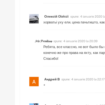
spune:
Олексій Oleksii
4 ianuarie 2020 l
хорватьі уху ели. цена пачьтишто, как
spune:
𝓜𝓻.𝓟𝓻𝓸𝓭𝓲𝓾𝓼
4 ianuarie 2020 la 20:39
Ребята, все классно, но вот было бы
конечно же про права на яхту, как па
Спасибо!
spune:
Андрей В
4 ianuarie 2020 la 22:17
+