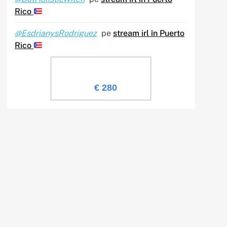
Rico
@EsdrianysRodriguez
pe
stream irl în Puerto
Rico
Evaluare Sailingtv.ro
€ 280