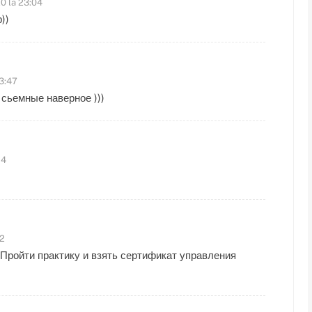
20 la 23:04
))
 3:47
е сьемные наверное )))
14
42
 Пройти практику и взять сертификат управления