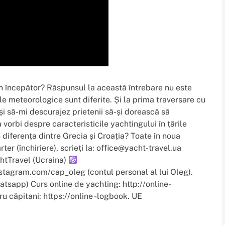
n începător? Răspunsul la această întrebare nu este
ile meteorologice sunt diferite. Și la prima traversare cu
ă și să-mi descurajez prietenii să-și dorească să
 vorbi despre caracteristicile yachtingului în țările
 diferența dintre Grecia și Croația? Toate în noua
er (închiriere), scrieți la: office@yacht-travel.ua
tTravel (Ucraina)
nstagram.com/cap_oleg (contul personal al lui Oleg).
tsapp) Curs online de yachting: http://online-
u căpitani: https://online -logbook. UE