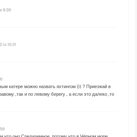
a 9:39
0 la 10:31
56
ым катере можно назвать яхтингом ))) ? Приезжай в
авому ,так и по левому берегу , а если это далеко ,то
:58
и что оно Средиземное, потому что в Чёрном море