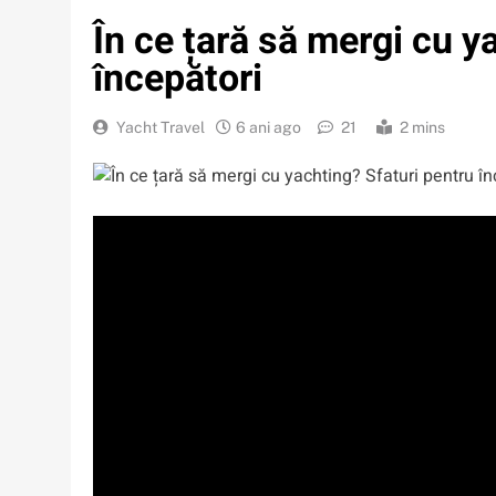
În ce țară să mergi cu y
începători
Yacht Travel
6 ani ago
21
2 mins