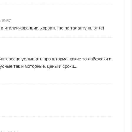
a 19:57
 в италии-франции. хорватьі не по таланту пьют (с)
 интересно услышать про шторма, какие то лайфхаки и
русные так и моторные, цены и сроки…