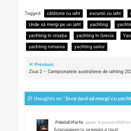
Tagged:
călătorie cu iaht
excursii cu iaht
Unde să mergi pe un iaht
yachting
yachti
yachting în croația
yachting în Grecia
Yac
yachting romania
yachting sailor
Navigare
Previous:
Ziua 2 – Campionatele australiene de iahting 20
în
articole
21 thoughts on “
În ce țară să mergi cu yacht
spune:
FidelisEtForfis
4 ianuarie 2020 la 
Благодарность за видео и труд!