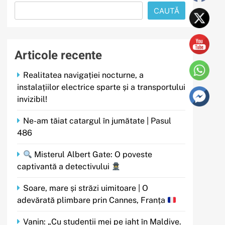
CAUTĂ
Articole recente
Realitatea navigației nocturne, a
instalațiilor electrice sparte și a transportului
invizibil!
Ne-am tăiat catargul în jumătate | Pasul
486
Misterul Albert Gate: O poveste
captivantă a detectivului
Soare, mare și străzi uimitoare | O
adevărată plimbare prin Cannes, Franța
Vanin: „Cu studenții mei pe iaht în Maldive.