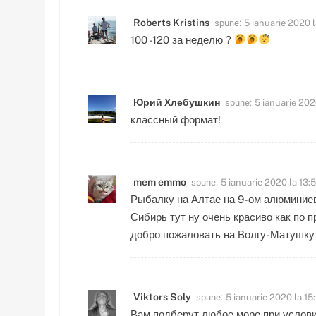
spune:
Roberts Kristins
5 ianuarie 2020 l
100 -120 за неделю ?
spune:
Юрий Хлебушкин
5 ianuarie 202
классный формат!
spune:
mem emmo
5 ianuarie 2020 la 13:
Рыбалку на Алтае на 9-ом алюминиев
Сибирь тут ну очень красиво как по пр
добро пожаловать на Волгу-Матушку
spune:
Viktors Soly
5 ianuarie 2020 la 15
Вам подберут любое море при услови