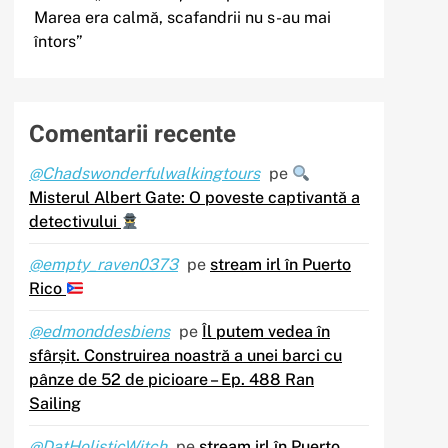
Marea era calmă, scafandrii nu s-au mai
întors”
Comentarii recente
@Chadswonderfulwalkingtours
pe
Misterul Albert Gate: O poveste captivantă a
detectivului
@empty_raven0373
pe
stream irl în Puerto
Rico
@edmonddesbiens
pe
Îl putem vedea în
sfârșit. Construirea noastră a unei barci cu
pânze de 52 de picioare – Ep. 488 Ran
Sailing
@DatHolisticWitch
pe
stream irl în Puerto