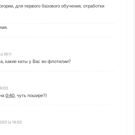
гории, для первого базового обучения, отработки
емя.
a 18:11
а, какие каты у Вас во флотилии?
19:03
 на
0:40
, чуть пошире?)
2020 la 19:53