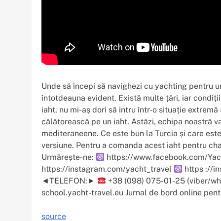
Unde să începi să navighezi cu yachting pentru u
întotdeauna evident. Există multe țări, iar condiți
iaht, nu mi-aș dori să intru într-o situație extrem
călătorească pe un iaht. Astăzi, echipa noastră va
mediteraneene. Ce este bun la Turcia și care este
versiune. Pentru a comanda acest iaht pentru chart
Urmărește-ne:
https://www.facebook.com/Yach
https://instagram.com/yacht_travel
https ://i
◄TELEFON:►
+38 (098) 075-01-25 (viber/wha
school.yacht-travel.eu Jurnal de bord online pentr
source