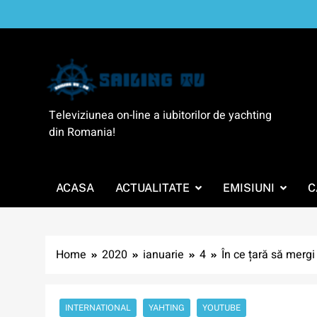
Skip
to
content
SailingTV
Televiziunea on-line a iubitorilor de yachting
din Romania!
ACASA
ACTUALITATE
EMISIUNI
C
Home
2020
ianuarie
4
În ce țară să mergi
INTERNATIONAL
YAHTING
YOUTUBE