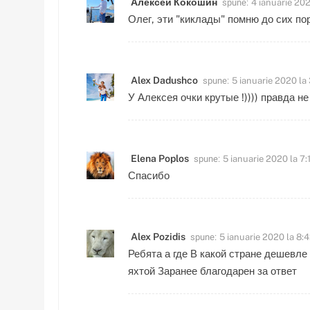
spune:
Алексей Кокошин
4 ianuarie 20
Олег, эти "киклады" помню до сих пор
spune:
Alex Dadushco
5 ianuarie 2020 la
У Алексея очки крутые !)))) правда н
spune:
Elena Poplos
5 ianuarie 2020 la 7:
Спасибо
spune:
Alex Pozidis
5 ianuarie 2020 la 8:
Ребята а где В какой стране дешевле
яхтой Заранее благодарен за ответ