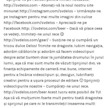
http://svdelos.com – Abonați-vă la noul nostru site
minunat http://instagram.com/svdelos – Urmărește-ne
pe Instagram pentru mai multe imagini din culise
http://facebook.com/svdelos – Apreciază-ne pe
Facebook http: //svdelos.com/beer – Dacă vă place ceea
ce vedeți, trimiteți-ne unul rece 😉
http://svdelos.com/gear/ – Susține-ne și cumpără un
tricou dulce Delos! Trimite-ne dragoste. Iubim navigația,
adorăm călătoriile și adorăm să facem videoclipuri
despre asta! Suntem doar la jumătatea drumului în jurul
lumii, așa că mai sunt multe de văzut! Sprijinul dvs. va
finanța echipamente de cameră mai bune, internet
pentru a încărca videoclipuri și, desigur, lubrifianți
creativi pentru a ușura procesul de editare 🙂 Sprijiniți
videoclipurile noastre – Cumpărați-ne unul rece.
http://svdelos.com/beer Acest lucru este posibil de TU!
Așa că vă mulțumim foarte mult pentru toată dragostea
și sprijinul pe care ni le transmiteți! Inseamna mult!