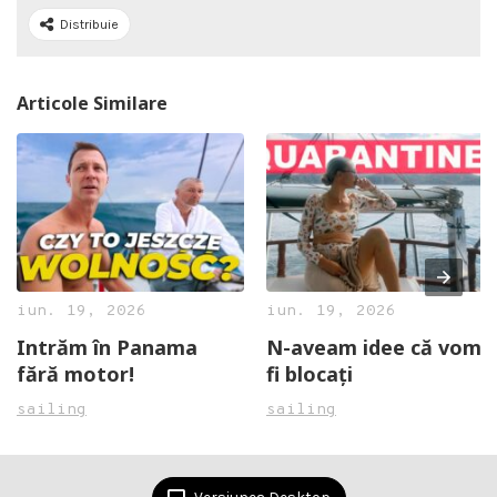
Distribuie
Articole Similare
iun. 19, 2026
iun. 19, 2026
Intrăm în Panama
N-aveam idee că vom
fără motor!
fi blocați
sailing
sailing