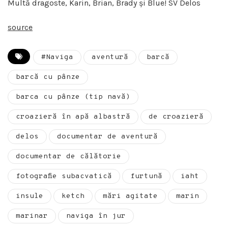
Multă dragoste, Karin, Brian, Brady și Blue! SV Delos
source
#Naviga
aventură
barcă
barcă cu pânze
barca cu pânze (tip navă)
croazieră în apă albastră
de croazieră
delos
documentar de aventură
documentar de călătorie
fotografie subacvatică
furtună
iaht
insule
ketch
mări agitate
marin
marinar
naviga în jur