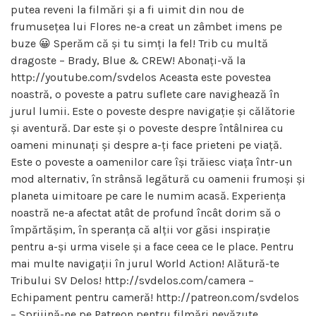
putea reveni la filmări și a fi uimit din nou de
frumusețea lui Flores ne-a creat un zâmbet imens pe
buze 😀 Sperăm că și tu simți la fel! Trib cu multă
dragoste – Brady, Blue & CREW! Abonați-vă la
http://youtube.com/svdelos Aceasta este povestea
noastră, o poveste a patru suflete care navighează în
jurul lumii. Este o poveste despre navigație și călătorie
și aventură. Dar este și o poveste despre întâlnirea cu
oameni minunați și despre a-ți face prieteni pe viață.
Este o poveste a oamenilor care își trăiesc viața într-un
mod alternativ, în strânsă legătură cu oamenii frumoși și
planeta uimitoare pe care le numim acasă. Experiența
noastră ne-a afectat atât de profund încât dorim să o
împărtășim, în speranța că alții vor găsi inspirație
pentru a-și urma visele și a face ceea ce le place. Pentru
mai multe navigații în jurul World Action! Alătură-te
Tribului SV Delos! http://svdelos.com/camera –
Echipament pentru cameră! http://patreon.com/svdelos
– Sprijină-ne pe Patreon pentru filmări nevăzute.