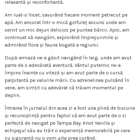
relaxantă și reconfortantă.
Am luat-o încet, savurând fiecare moment petrecut pe
apă. Am ancorat într-o mică golfuleț ascuns unde am
servit un mic dejun delicios pe puntea bărcii. Apoi, am
continuat să navigăm, explorând împrejurimile și
admirând flora și fauna bogată a regiunii.
După-amiază ne-a găsit navigând în larg, unde am avut
parte de o adevărată aventură. Vântul puternic ne-a
împins înainte cu viteză și am avut parte de o cursă
palpitantă pe valurile mării. Cu adrenalinea pulsând în
vene, am simțit cu adevărat că trăiam momentul pe
deplin.
Întrarea în jurnalul din acea zi a fost una plină de bucurie
și recunoștință pentru faptul că am avut parte de o zi
perfectă de navigat pe Tampa Bay. Knot Vanilla și
echipajul său au trăit o experiență memorabilă pe care
cu siguranță nu o vom uita prea curând.