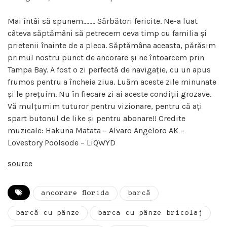
Mai întâi să spunem…….. Sărbători fericite. Ne-a luat
câteva săptămâni să petrecem ceva timp cu familia și
prietenii înainte de a pleca. Săptămâna aceasta, părăsim
primul nostru punct de ancorare și ne întoarcem prin
Tampa Bay. A fost o zi perfectă de navigație, cu un apus
frumos pentru a încheia ziua. Luăm aceste zile minunate
și le prețuim. Nu în fiecare zi ai aceste condiții grozave.
Vă mulțumim tuturor pentru vizionare, pentru că ați
spart butonul de like și pentru abonare!! Credite
muzicale: Hakuna Matata – Alvaro Angeloro AK –
Lovestory Poolsode – LiQWYD
source
ancorare florida
barcă
barcă cu pânze
barca cu pânze bricolaj