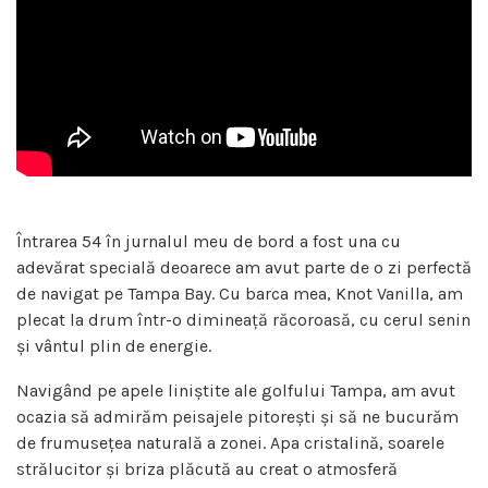
Întrarea 54 în jurnalul meu de bord a fost una cu
adevărat specială deoarece am avut parte de o zi perfectă
de navigat pe Tampa Bay. Cu barca mea, Knot Vanilla, am
plecat la drum într-o dimineață răcoroasă, cu cerul senin
și vântul plin de energie.
Navigând pe apele liniștite ale golfului Tampa, am avut
ocazia să admirăm peisajele pitorești și să ne bucurăm
de frumusețea naturală a zonei. Apa cristalină, soarele
strălucitor și briza plăcută au creat o atmosferă