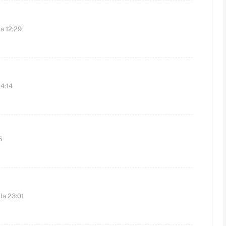
la 12:29
 4:14
5
la 23:01