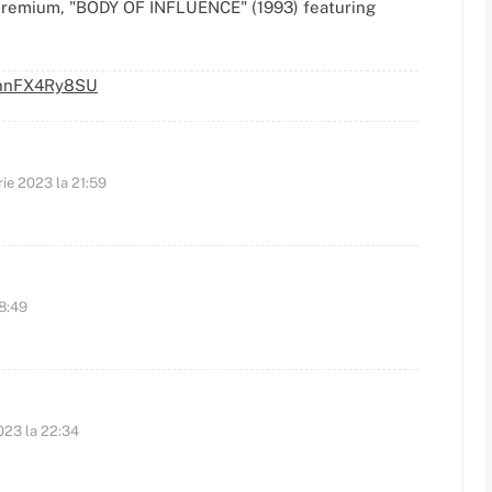
 Premium, "BODY OF INFLUENCE" (1993) featuring
znnFX4Ry8SU
rie 2023 la 21:59
 8:49
023 la 22:34