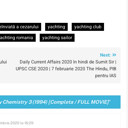
eînviată a cezarului
yachting
yachting club
achting romania
yachting sailor
Next:
ului
Daily Current Affairs 2020 în hindi de Sumit Sir |
UPSC CSE 2020 | 7 februarie 2020 The Hindu, PIB
pentru IAS
Chemistry 3 (1994) [Completa / FULL MOVIE]
”
mbrie 2020 la 16:29