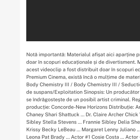
Notă importantă: Materialul afișat aici aparține pr
doar în scopuri educaționale și de divertisment. Ma
acest videoclip a fost distribuit doar în scopuri e
Premium Cinema, există încă o mulțime de material 
Body Chemistry III / Body Chemistry III / Seductio
de suspans/Exploitation Sinopsis: Un producător de
se îndrăgostește de un posibil artist criminal. 
producție: Concorde-New Horizons Distribuție: 
Chaney Shari Shattuck … Dr. Claire Archer Chick
Sibley Stella Stevens … Frannie Sibley Delia Sh
Krissy Becky LeBeau … Margaret Lenny Juliano … 
Leona Pat Brady … Actor #1 Cosie Costa … Actor