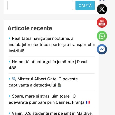
CAUTĂ
Articole recente
Realitatea navigației nocturne, a
instalațiilor electrice sparte și a transportului
invizibil!
Ne-am tăiat catargul în jumătate | Pasul
486
Misterul Albert Gate: O poveste
captivantă a detectivului
Soare, mare și străzi uimitoare | O
adevărată plimbare prin Cannes, Franța
Vanin: „Cu studenții mei pe iaht în Maldive.