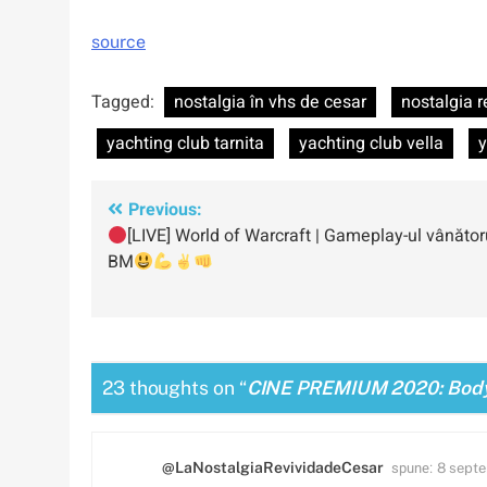
source
Tagged:
nostalgia în vhs de cesar
nostalgia r
yachting club tarnita
yachting club vella
y
Navigare
Previous:
[LIVE] World of Warcraft | Gameplay-ul vânător
în
BM
articole
23 thoughts on “
CINE PREMIUM 2020: Body 
spune:
@LaNostalgiaRevividadeCesar
8 septe