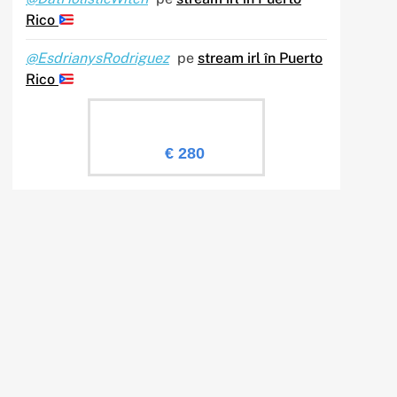
Rico
@EsdrianysRodriguez
pe
stream irl în Puerto
Rico
Evaluare Sailingtv.ro
€ 280