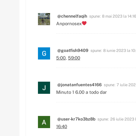
spune:
@chennelfaqih
8 mai 2023 la 14:1
Anpornosex
spune:
@goatfish9409
8 iunie 2023 la 10
5:00
,
59:00
spune:
@jonatanfuentes4166
7 iulie 202
Minuto 1 6.00 a todo dar
spune:
@user-kr7ko3bz8b
26 iulie 2023 
16:40