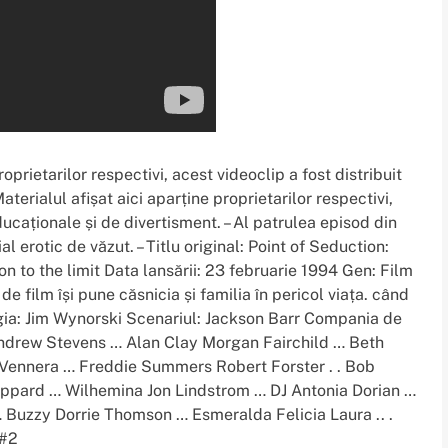
oprietarilor respectivi, acest videoclip a fost distribuit
terialul afișat aici aparține proprietarilor respectivi,
ducaționale și de divertisment. – Al patrulea episod din
erotic de văzut. – Titlu original: Point of Seduction:
n to the limit Data lansării: 23 februarie 1994 Gen: Film
 film își pune căsnicia și familia în pericol viața. când
Regia: Jim Wynorski Scenariul: Jackson Barr Compania de
Andrew Stevens … Alan Clay Morgan Fairchild … Beth
 Vennera … Freddie Summers Robert Forster . . Bob
eppard … Wilhemina Jon Lindstrom … DJ Antonia Dorian …
Buzzy Dorrie Thomson … Esmeralda Felicia Laura .. .
 #2