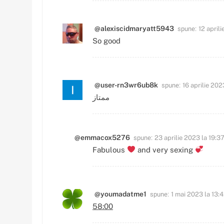
spune:
@alexiscidmaryatt5943
12 april
So good
spune:
@user-rn3wr6ub8k
16 aprilie 202
ممتاز
spune:
@emmacox5276
23 aprilie 2023 la 19:3
Fabulous
and very sexing
spune:
@youmadatme1
1 mai 2023 la 13:
58:00