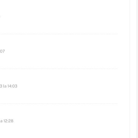
6
:07
3 la 14:03
la 12:28