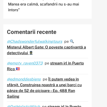
Marea era calmă, scafandrii nu s-au mai
întors”
Comentarii recente
@Chadswonderfulwalkingtours
pe
Misterul Albert Gate: O poveste captivantă a
detectivului
@empty_raven0373
pe
stream irl în Puerto
Rico
@edmonddesbiens
pe
Îl putem vedea în
sfârșit. Construirea noastră a unei barci cu
pânze de 52 de picioare – Ep. 488 Ran
Sailing
@DatHolisticWitch
pe
stream irl în Puerto