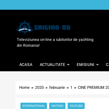
Skip
to
content
SailingTV
Televiziunea on-line a iubitorilor de yachting
din Romania!
ACASA
ACTUALITATE
EMISIUNI
C
Home
2020
februarie
1
CINE PREMIUM 202
INTERNATIONAL
YAHTING
YOUTUBE