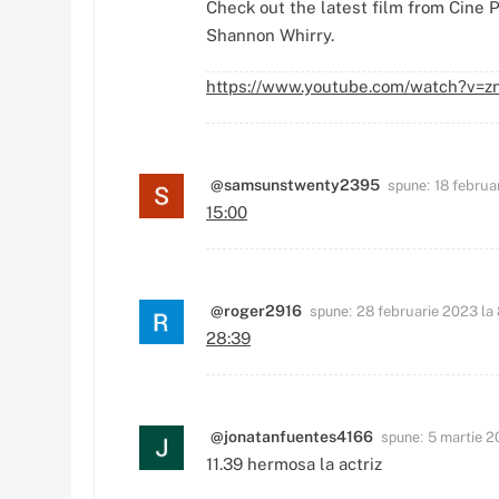
Check out the latest film from Cine
Shannon Whirry.
https://www.youtube.com/watch?v=
spune:
@samsunstwenty2395
18 februa
15:00
spune:
@roger2916
28 februarie 2023 la
28:39
spune:
@jonatanfuentes4166
5 martie 2
11.39 hermosa la actriz