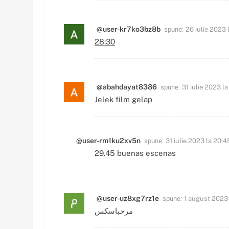
spune:
@user-kr7ko3bz8b
26 iulie 2023 
28:30
spune:
@abahdayat8386
31 iulie 2023 la
Jelek film gelap
spune:
@user-rm1ku2xv5n
31 iulie 2023 la 20:4
29.45 buenas escenas
spune:
@user-uz8xg7rz1e
1 august 2023 
مرحباسکس