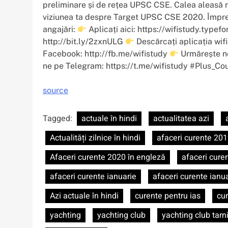
preliminare și de rețea UPSC CSE. Calea aleasă n
viziunea ta despre Target UPSC CSE 2020. Împre
angajări:
Aplicați aici: https://wifistudy.typ
http://bit.ly/2zxnULG
Descărcați aplicația wifi
Facebook: http://fb.me/wifistudy
Urmărește ne
ne pe Telegram: https://t.me/wifistudy #Plus_C
source
Tagged:
actuale în hindi
actualitatea azi
Actualități zilnice în hindi
afaceri curente 20
Afaceri curente 2020 în engleză
afaceri cure
afaceri curente ianuarie
afaceri curente ianu
Azi actuale în hindi
curente pentru ias
cu
yachting
yachting club
yachting club tarn