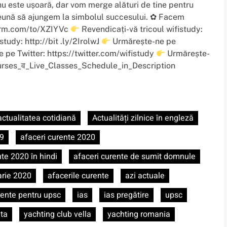
u este ușoară, dar vom merge alături de tine pentru
ună să ajungem la simbolul succesului. ✿ Facem
eform.com/to/XZIYVc
Revendicați-vă tricoul wifistudy:
study: http://bit .ly/2IrolwJ
Urmărește-ne pe
 pe Twitter: https://twitter.com/wifistudy
Urmărește-
ourses_व_Live_Classes_Schedule_in_Description
actualitatea cotidiană
Actualități zilnice în engleză
19
afaceri curente 2020
nte 2020 în hindi
afaceri curente de sumit domnule
arie 2020
afacerile curente
azi actuale
rente pentru upsc
ias
ias pregătire
upsc
ita
yachting club vella
yachting romania