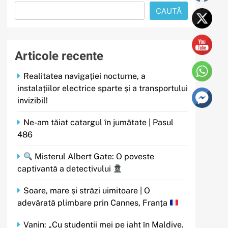
CAUTĂ
Articole recente
Realitatea navigației nocturne, a
instalațiilor electrice sparte și a transportului
invizibil!
Ne-am tăiat catargul în jumătate | Pasul
486
Misterul Albert Gate: O poveste
captivantă a detectivului
Soare, mare și străzi uimitoare | O
adevărată plimbare prin Cannes, Franța
Vanin: „Cu studenții mei pe iaht în Maldive.