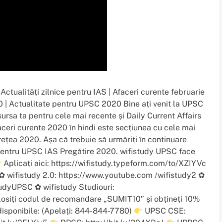
 Actualități zilnice pentru IAS | Afaceri curente februarie
 | Actualitate pentru UPSC 2020 Bine ați venit la UPSC
ursa ta pentru cele mai recente și Daily Current Affairs
ri curente 2020 în hindi este secțiunea cu cele mai
țea 2020. Așa că trebuie să urmăriți în continuare
c pentru UPSC IAS Pregătire 2020. wifistudy UPSC face
Aplicați aici: https://wifistudy.typeform.com/to/XZIYVc
✿ wifistudy 2.0: https://www.youtube.com /wifistudy2 ✿
udyUPSC ✿ wifistudy Studiouri:
osiți codul de recomandare „SUMIT10” și obțineți 10%
isponibile: (Apelați: 844-844-7780)
UPSC CSE: