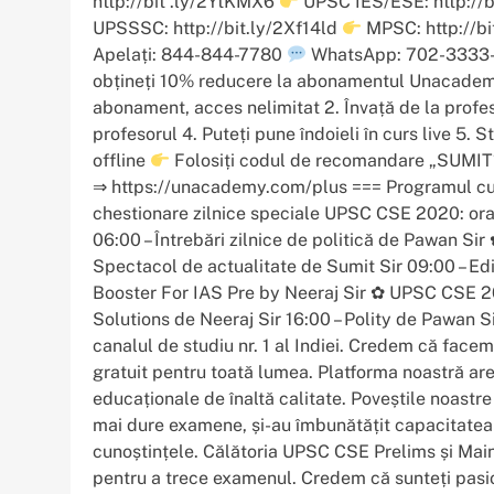
http://bit .ly/2YtKMX6
UPSC IES/ESE: http://b
UPSSSC: http://bit.ly/2Xf14ld
MPSC: http://bi
Apelați: 844-844-7780
WhatsApp: 702-3333-6
obțineți 10% reducere la abonamentul Unacademy
abonament, acces nelimitat 2. Învață de la profeso
profesorul 4. Puteți pune îndoieli în curs live 5. St
offline
Folosiți codul de recomandare „SUMIT
⇒ https://unacademy.com/plus === Programul cursur
chestionare zilnice speciale UPSC CSE 2020: ora 0
06:00 – Întrebări zilnice de politică de Pawan 
Spectacol de actualitate de Sumit Sir 09:00 – Edi
Booster For IAS Pre by Neeraj Sir ✿ UPSC CSE 20
Solutions de Neeraj Sir 16:00 – Polity de Pawan 
canalul de studiu nr. 1 al Indiei. Credem că facem
gratuit pentru toată lumea. Platforma noastră are
educaționale de înaltă calitate. Poveștile noastre
mai dure examene, și-au îmbunătățit capacitatea de
cunoștințele. Călătoria UPSC CSE Prelims și Mains
pentru a trece examenul. Credem că sunteți pas