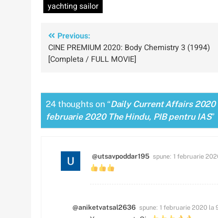
yachting sailor
Navigare
Previous:
CINE PREMIUM 2020: Body Chemistry 3 (1994)
în
[Completa / FULL MOVIE]
articole
24 thoughts on “
Daily Current Affairs 2020 
februarie 2020 The Hindu, PIB pentru IAS
”
spune:
@utsavpoddar195
1 februarie 202
spune:
@aniketvatsal2636
1 februarie 2020 la 