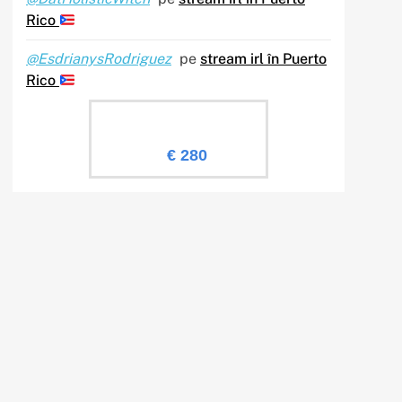
Rico
@EsdrianysRodriguez
pe
stream irl în Puerto
Rico
Evaluare Sailingtv.ro
€ 280