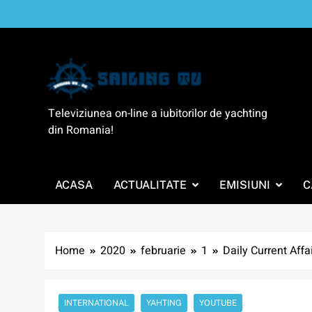
Skip
to
content
SailingTV
Televiziunea on-line a iubitorilor de yachting
din Romania!
ACASA
ACTUALITATE
EMISIUNI
C
Home
2020
februarie
1
Daily Current Affa
INTERNATIONAL
YAHTING
YOUTUBE