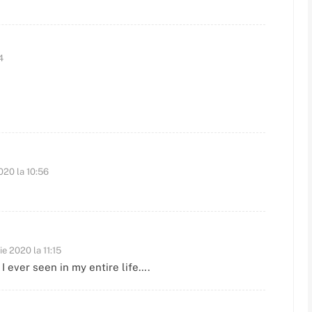
4
020 la 10:56
ie 2020 la 11:15
ever seen in my entire life….