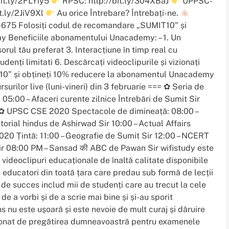
it.ly/2FLYiy5
RPSC: http://bit.ly/304XBaJ
UPPSC-
t.ly/2JiV9Xl
Au orice Întrebare? Întrebați-ne.
75 Folosiți codul de recomandare „SUMIT10” și
 Beneficiile abonamentului Unacademy: – 1. Un
rul tău preferat 3. Interacțiune în timp real cu
udenți limitati 6. Descărcați videoclipurile și vizionați
10” și obțineți 10% reducere la abonamentul Unacademy
ilor live (luni-vineri) din 3 februarie === ✿ Seria de
5:00 – Afaceri curente zilnice Întrebări de Sumit Sir
Sir ✿ UPSC CSE 2020 Spectacole de dimineață: 08:00 –
torial hindus de Ashirwad Sir 10:00 – Actual Affairs
20 Țintă: 11:00 – Geografie de Sumit Sir 12:00 – NCERT
Sir 08:00 PM – Sansad की ABC de Pawan Sir wifistudy este
 videoclipuri educaționale de înaltă calitate disponibile
 educatori din toată țara care predau sub formă de lecții
 de succes includ mii de studenți care au trecut la cele
 a vorbi și de a scrie mai bine și și-au sporit
 nu este ușoară și este nevoie de mult curaj și dăruire
ionat de pregătirea dumneavoastră pentru examenele