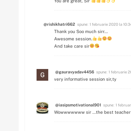
You are great, Sir
spune:
@rishikhatri662
1 februarie 2020 la 10:3
Thank you Soo much sirr…
Awesome session.
And take care sir
spune:
@gauravyadav4456
1 februarie 2
very informative session sir,ty
spune:
@iasipsmotivational901
1 februar
Wowwwwwww sir …the best teacher I 