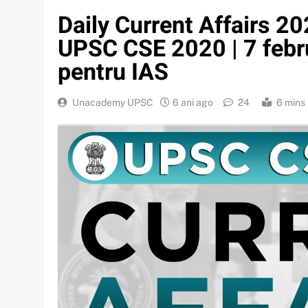
Daily Current Affairs 202
UPSC CSE 2020 | 7 febr
pentru IAS
Unacademy UPSC
6 ani ago
24
6 mins