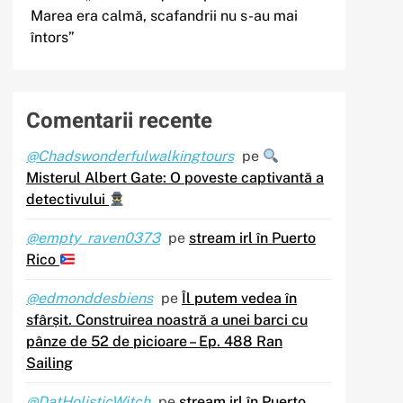
Marea era calmă, scafandrii nu s-au mai
întors”
Comentarii recente
@Chadswonderfulwalkingtours
pe
Misterul Albert Gate: O poveste captivantă a
detectivului
@empty_raven0373
pe
stream irl în Puerto
Rico
@edmonddesbiens
pe
Îl putem vedea în
sfârșit. Construirea noastră a unei barci cu
pânze de 52 de picioare – Ep. 488 Ran
Sailing
@DatHolisticWitch
pe
stream irl în Puerto