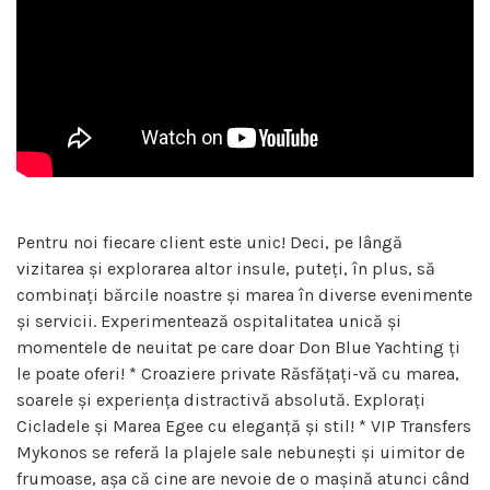
Pentru noi fiecare client este unic! Deci, pe lângă
vizitarea și explorarea altor insule, puteți, în plus, să
combinați bărcile noastre și marea în diverse evenimente
și servicii. Experimentează ospitalitatea unică și
momentele de neuitat pe care doar Don Blue Yachting ți
le poate oferi! * Croaziere private Răsfățați-vă cu marea,
soarele și experiența distractivă absolută. Explorați
Cicladele și Marea Egee cu eleganță și stil! * VIP Transfers
Mykonos se referă la plajele sale nebunești și uimitor de
frumoase, așa că cine are nevoie de o mașină atunci când