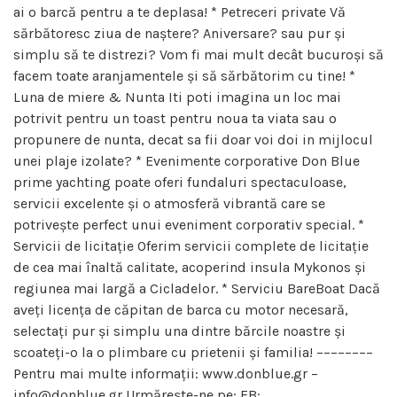
ai o barcă pentru a te deplasa! * Petreceri private Vă
sărbătoresc ziua de naștere? Aniversare? sau pur și
simplu să te distrezi? Vom fi mai mult decât bucuroși să
facem toate aranjamentele și să sărbătorim cu tine! *
Luna de miere & Nunta Iti poti imagina un loc mai
potrivit pentru un toast pentru noua ta viata sau o
propunere de nunta, decat sa fii doar voi doi in mijlocul
unei plaje izolate? * Evenimente corporative Don Blue
prime yachting poate oferi fundaluri spectaculoase,
servicii excelente și o atmosferă vibrantă care se
potrivește perfect unui eveniment corporativ special. *
Servicii de licitație Oferim servicii complete de licitație
de cea mai înaltă calitate, acoperind insula Mykonos și
regiunea mai largă a Cicladelor. * Serviciu BareBoat Dacă
aveți licența de căpitan de barca cu motor necesară,
selectați pur și simplu una dintre bărcile noastre și
scoateți-o la o plimbare cu prietenii și familia! ––––––––
Pentru mai multe informații: www.donblue.gr –
info@donblue.gr Urmărește-ne pe: FB: