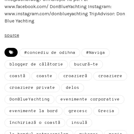
www.facebook.com/ DonBlueYachting Instagram:
www.instagram.com/donblueyachting TripAdvisor: Don
Blue Yachting
source
#concediu de odihna
#Naviga
blogger de călătorie
bucură-te
coastă
coaste
croazieră
croaziere
croaziere private
delos
DonBlueYachting
evenimente corporative
evenimente la bord
grecesc
Grecia
închiriază o coastă
insulă