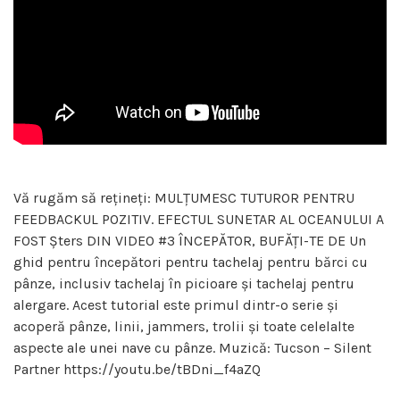
Vă rugăm să rețineți: MULȚUMESC TUTUROR PENTRU
FEEDBACKUL POZITIV. EFECTUL SUNETAR AL OCEANULUI A
FOST Șters DIN VIDEO #3 ÎNCEPĂTOR, BUFĂȚI-TE DE Un
ghid pentru începători pentru tachelaj pentru bărci cu
pânze, inclusiv tachelaj în picioare și tachelaj pentru
alergare. Acest tutorial este primul dintr-o serie și
acoperă pânze, linii, jammers, trolii și toate celelalte
aspecte ale unei nave cu pânze. Muzică: Tucson – Silent
Partner https://youtu.be/tBDni_f4aZQ