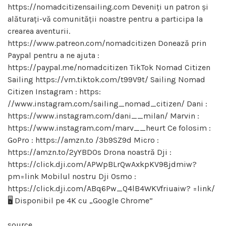
https://nomadcitizensailing.com Deveniți un patron și
alăturați-vă comunității noastre pentru a participa la
crearea aventurii.
https://www.patreon.com/nomadcitizen Donează prin
Paypal pentru a ne ajuta :
https://paypal.me/nomadcitizen TikTok Nomad Citizen
Sailing https://vm.tiktok.com/t99V9t/ Sailing Nomad
Citizen Instagram : https:
//www.instagram.com/sailing_nomad_citizen/ Dani :
https://www.instagram.com/dani__milan/ Marvin :
https://www.instagram.com/marv__heurt Ce folosim :
GoPro : https://amzn.to /3b9SZ9d Micro :
https://amzn.to/2yYBDOs Drona noastră Dji :
https://click.dji.com/APWpBLrQwAxkpKV98jdmiw?
pm=link Mobilul nostru Dji Osmo :
https://click.dji.com/ABq6Pw_Q4lB4WKVfriuaiw? =link/
🖥 Disponibil pe 4K cu „Google Chrome”
source