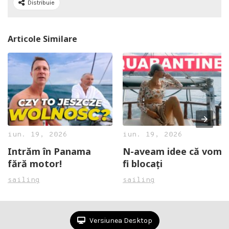
Distribuie
Articole Similare
iun. 19, 2026
iun. 19, 2026
Intrăm în Panama
N-aveam idee că vom
fără motor!
fi blocați
sailing
sailing
Versiunea Desktop