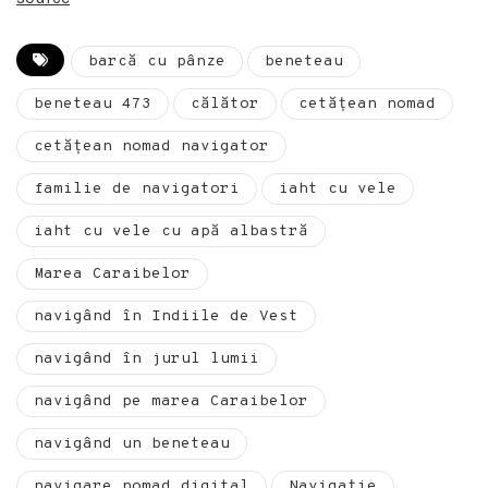
barcă cu pânze
beneteau
beneteau 473
călător
cetățean nomad
cetăţean nomad navigator
familie de navigatori
iaht cu vele
iaht cu vele cu apă albastră
Marea Caraibelor
navigând în Indiile de Vest
navigând în jurul lumii
navigând pe marea Caraibelor
navigând un beneteau
navigare nomad digital
Navigație