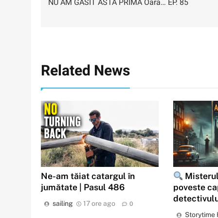
NU AM GĂSIT ASTA PRIMA Oara… EP. 85
în
articole
Related News
Ne-am tăiat catargul în
Misterul
jumătate | Pasul 486
poveste ca
detectivul
sailing
17 ore ago
0
Storytime