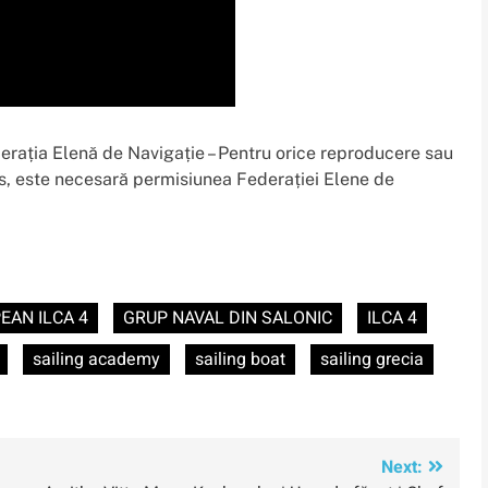
erația Elenă de Navigație – Pentru orice reproducere sau
us, este necesară permisiunea Federației Elene de
EAN ILCA 4
GRUP NAVAL DIN SALONIC
ILCA 4
sailing academy
sailing boat
sailing grecia
Next: