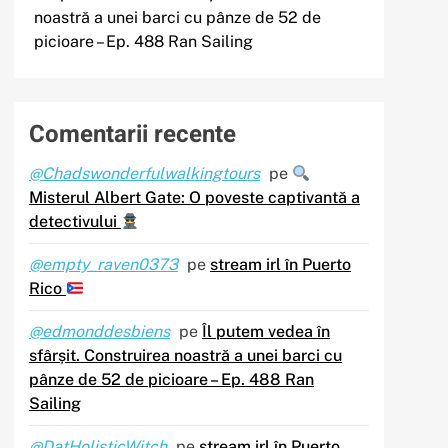
noastră a unei barci cu pânze de 52 de
picioare – Ep. 488 Ran Sailing
Comentarii recente
@Chadswonderfulwalkingtours
pe
Misterul Albert Gate: O poveste captivantă a
detectivului
@empty_raven0373
pe
stream irl în Puerto
Rico
@edmonddesbiens
pe
Îl putem vedea în
sfârșit. Construirea noastră a unei barci cu
pânze de 52 de picioare – Ep. 488 Ran
Sailing
@DatHolisticWitch
pe
stream irl în Puerto