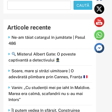
CAUTĂ
Articole recente
Ne-am tăiat catargul în jumătate | Pasul
486
Misterul Albert Gate: O poveste
captivantă a detectivului
Soare, mare și străzi uimitoare | O
adevărată plimbare prin Cannes, Franța
Vanin: „Cu studenții mei pe iaht în Maldive.
Marea era calmă, scafandrii nu s-au mai
întors”
Îl putem vedea în sfârșit. Construirea