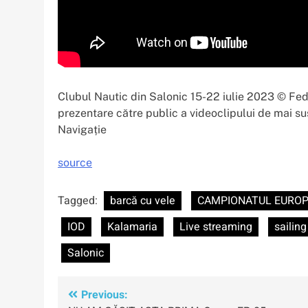
Clubul Nautic din Salonic 15-22 iulie 2023 © Fed
prezentare către public a videoclipului de mai s
Navigație
source
Tagged:
barcă cu vele
CAMPIONATUL EUROP
IOD
Kalamaria
Live streaming
sailing
Salonic
Navigare
Previous: