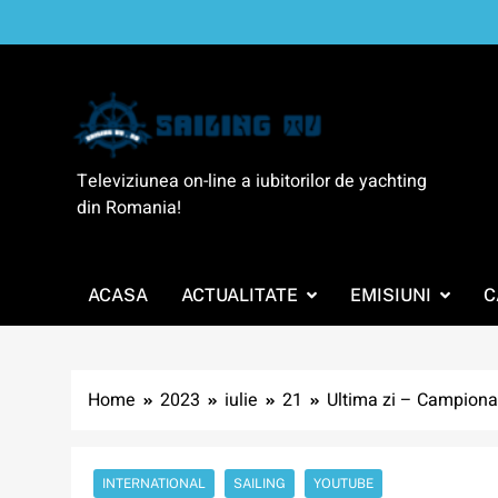
Skip
to
content
SailingTV
Televiziunea on-line a iubitorilor de yachting
din Romania!
ACASA
ACTUALITATE
EMISIUNI
C
Home
2023
iulie
21
Ultima zi – Campiona
INTERNATIONAL
SAILING
YOUTUBE