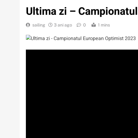
Ultima zi – Campionatu
sailing
3 ani ago
0
1 mins