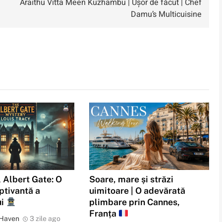
Araithu Vitta Meen Kuzhambu | Ușor de făcut | Chef
Damu’s Multicuisine
 Albert Gate: O
Soare, mare și străzi
ptivantă a
uimitoare | O adevărată
ui
plimbare prin Cannes,
Franța
 Haven
3 zile ago