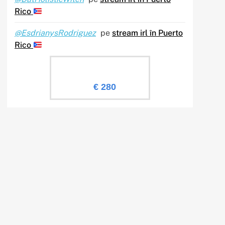
Rico
@EsdrianysRodriguez
pe
stream irl în Puerto
Rico
Evaluare Sailingtv.ro
€ 280