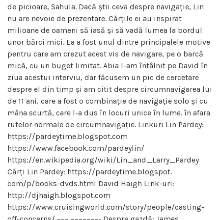
de picioare, Sahula. Dacă știi ceva despre navigație, Lin
nu are nevoie de prezentare. Cărțile ei au inspirat
milioane de oameni să iasă și să vadă lumea la bordul
unor bărci mici. Ea a fost unul dintre principalele motive
pentru care am crezut acest vis de navigare, pe o barcă
mică, cu un buget limitat. Abia l-am întâlnit pe David în
ziua acestui interviu, dar făcusem un pic de cercetare
despre el din timp și am citit despre circumnavigarea lui
de 11 ani, care a fost o combinație de navigație solo și cu
mâna scurtă, care l-a dus în locuri unice în lume. în afara
rutelor normale de circumnavigație. Linkuri Lin Pardey:
https://pardeytime.blogspot.com
https://www.facebook.com/pardeylin/
https://en.wikipedia.org/wiki/Lin_and_Larry_Pardey
Cărți Lin Pardey: https://pardeytime.blogspot.
com/p/books-dvds.html David Haigh Link-uri:
http://djhaigh.blogspot.com
https://www.cruisingworld.com/story/people/casting-
off-concerns/ ––– –––––––- Despre gazdă: James