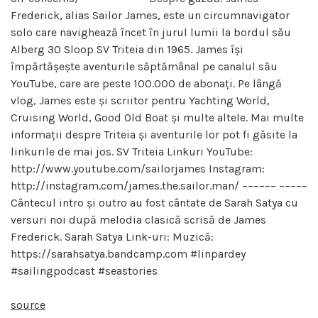
Frederick, alias Sailor James, este un circumnavigator
solo care navighează încet în jurul lumii la bordul său
Alberg 30 Sloop SV Triteia din 1965. James își
împărtășește aventurile săptămânal pe canalul său
YouTube, care are peste 100.000 de abonați. Pe lângă
vlog, James este și scriitor pentru Yachting World,
Cruising World, Good Old Boat și multe altele. Mai multe
informații despre Triteia și aventurile lor pot fi găsite la
linkurile de mai jos. SV Triteia Linkuri YouTube:
http://www.youtube.com/sailorjames Instagram:
http://instagram.com/james.the.sailor.man/ –––––– –––––
Cântecul intro și outro au fost cântate de Sarah Satya cu
versuri noi după melodia clasică scrisă de James
Frederick. Sarah Satya Link-uri: Muzică:
https://sarahsatya.bandcamp.com #linpardey
#sailingpodcast #seastories
source