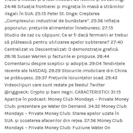
24:46 Situația frontierei și migrația în masă a străinilor
ilegali în SUA. 25:15 Peter St. Onge: Creșterea
„Complexului industrial de bunăstare”. 25:56 Inflația
poporului: prețurile alimentelor înnebunesc. 27:15
Studiu de caz cu căpșuni: Ce ar fi dacă fermierii ar trebui
să plătească pentru utilizarea apelor subterane? 27:40
Centralizat vs Descentralizat: O demonstrație grafică.
28:18 Susan Warren și facturile ei propuse. 28:44
Comentariu despre sceptici și adopție. 29:04 Tendințele
recente ale NASDAQ. 29:29 Stocurile imobiliare din China
se prăbușesc. 29:37 Prețurile locuințelor scad. 29:43
Videoclipuri care sunt redate pe feedul Twitter
@riggseck: Crypto și bani negri. CARACTERISTICI 31:15
Apariție în podcast: Money Club Mondays – Private Money
Club: prezentare pe Water On Demand. 34:32 Money Club
Mondays – Private Money Club: Starea apelor uzate în
SUA. și scoaterea afacerilor din rețea. 37:56 Money Club
Mondays – Private Money Club: Fuziune Water On