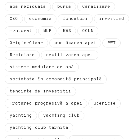
apa reziduala
bursa
Canalizare
CEO
economie
fondatori
investind
mentorat
MLP
MWS
OCLN
OrigineClear
purificarea apei
PWT
Reciclare
reutilizarea apei
sisteme modulare de apă
societate în comandită principală
tendințe de investiții
Tratarea progresivă a apei
ucenicie
yachting
yachting club
yachting club tarnita