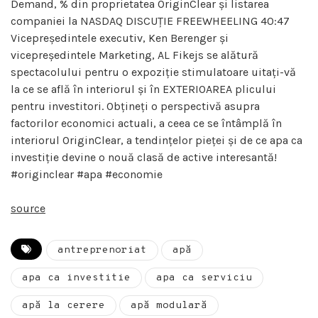
Demand, % din proprietatea OriginClear și listarea
companiei la NASDAQ DISCUȚIE FREEWHEELING 40:47
Vicepreședintele executiv, Ken Berenger și
vicepreședintele Marketing, AL Fikejs se alătură
spectacolului pentru o expoziție stimulatoare uitați-vă
la ce se află în interiorul și în EXTERIOAREA plicului
pentru investitori. Obțineți o perspectivă asupra
factorilor economici actuali, a ceea ce se întâmplă în
interiorul OriginClear, a tendințelor pieței și de ce apa ca
investiție devine o nouă clasă de active interesantă!
#originclear #apa #economie
source
antreprenoriat
apă
apa ca investitie
apa ca serviciu
apă la cerere
apă modulară