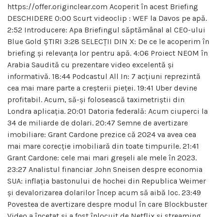
https://offer.originclear.com Acoperit în acest Briefing
DESCHIDERE 0:00 Scurt videoclip : WEF la Davos pe apă.
2:52 Introducere: Apa Briefingul săptămânal al CEO-ului
Blue Gold ȘTIRI 3:28 SELECȚII DIN X: De ce le acoperim în
briefing și relevanța lor pentru apă. 4:06 Proiect NEOM în
Arabia Saudită cu prezentare video excelentă și
informativă. 18:44 Podcastul All In: 7 acțiuni reprezintă
cea mai mare parte a creșterii pieței. 19:41 Uber devine
profitabil. Acum, să-și folosească taximetriștii din
Londra aplicația. 20:01 Datoria federală: Acum ciuperci la
34 de miliarde de dolari. 20:47 Semne de avertizare
imobiliare: Grant Cardone prezice că 2024 va avea cea
mai mare corecție imobiliară din toate timpurile. 21:41
Grant Cardone: cele mai mari greșeli ale mele în 2023.
23:27 Analistul financiar John Sneisen despre economia
SUA: inflația bastonului de hochei din Republica Weimer
și devalorizarea dolarilor încep acum să aibă loc. 23:49
Povestea de avertizare despre modul în care Blockbuster
Video a încetat și a fost înlocuit de Netflix și streaming.