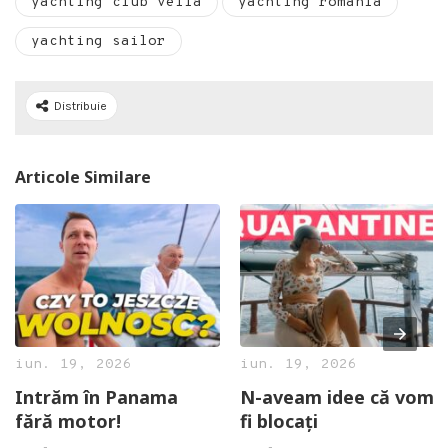
yachting club vella
yachting romania
yachting sailor
Distribuie
Articole Similare
iun. 19, 2026
iun. 19, 2026
Intrăm în Panama
N-aveam idee că vom
fără motor!
fi blocați