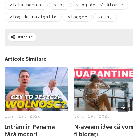
viata nomade
vlog
vlog de călătorie
vlog de navigație
vlogger
voiaj
Distribuie
Articole Similare
iun. 19, 2026
iun. 19, 2026
Intrăm în Panama
N-aveam idee că vom
fără motor!
fi blocați