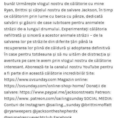
bună! Urmărește vlogul nostru de călătorie cu mine
Ryan, Brittni și cățelul nostru de salvare Jackson, în timp
ce călătorim prin lume cu barca cu pânze, dedicată
salvării și găsirii de case iubitoare pentru animalele
străzii de-a lungul drumului. Experimentați călătoria
nefiltrată și sinceră a acestor animale străzii – de la
salvarea lor pe străzile din diferite țări până la
recuperarea lor plină de căldură și adoptarea definitivă
în case pentru totdeauna și să nu uităm de distracția și
aventura pe care le avem prin vlogul nostru de călătorie
interesant. Abonează-te la canalul nostru YouTube pentru
a fi parte din această călătorie incredibilă! Site:
https://www.svsunday.com Magazin online:
https://svsunday.com/online-shop-home/ Donații de
salvare: https://www.paypal.me/jacksonstreats Patreon:
https://www. patreon.com/sailingsunday SOCIAL MEDIA:
Conturi de Instagram @sailing_sunday @brittnimoffatt
@ryanweepers @jacksontheshepherdx
@animalrescueyachtclub Facebook