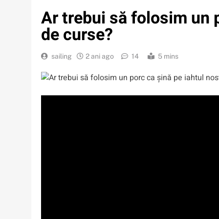
Ar trebui să folosim un 
de curse?
sailing
2 ani ago
14
5 mins