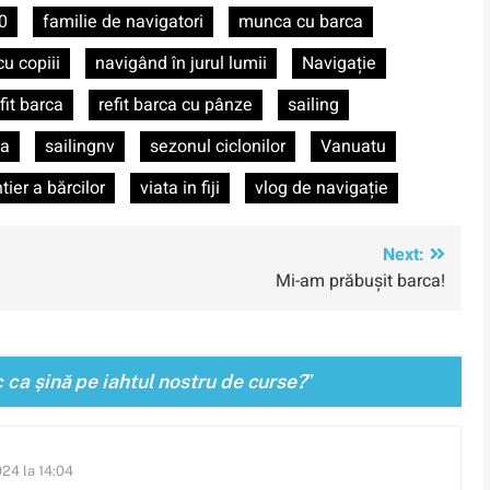
0
familie de navigatori
munca cu barca
u copiii
navigând în jurul lumii
Navigație
fit barca
refit barca cu pânze
sailing
ia
sailingnv
sezonul ciclonilor
Vanuatu
tier a bărcilor
viata in fiji
vlog de navigație
Next:
Mi-am prăbușit barca!
 ca șină pe iahtul nostru de curse?
”
024 la 14:04