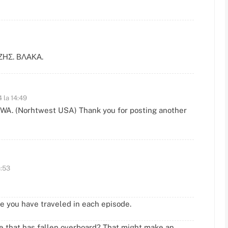
ΖΗΣ. ΒΛΑΚΑ.
 la 14:49
 WA. (Norhtwest USA) Thank you for posting another
4:53
re you have traveled in each episode.
 that has fallen overboard? That might make an