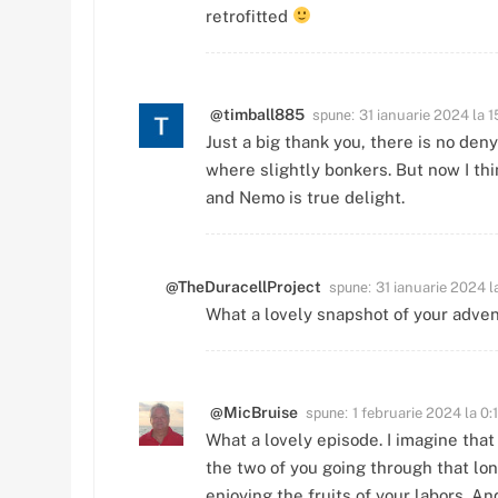
retrofitted
spune:
@timball885
31 ianuarie 2024 la 1
Just a big thank you, there is no den
where slightly bonkers. But now I th
and Nemo is true delight.
spune:
@TheDuracellProject
31 ianuarie 2024 l
What a lovely snapshot of your adven
spune:
@MicBruise
1 februarie 2024 la 0:
What a lovely episode. I imagine that
the two of you going through that long
enjoying the fruits of your labors. A