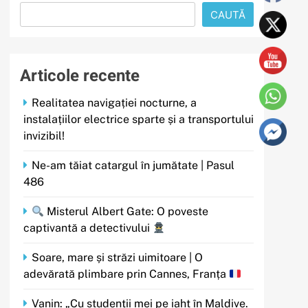
CAUTĂ
Articole recente
Realitatea navigației nocturne, a
instalațiilor electrice sparte și a transportului
invizibil!
Ne-am tăiat catargul în jumătate | Pasul
486
Misterul Albert Gate: O poveste
captivantă a detectivului
Soare, mare și străzi uimitoare | O
adevărată plimbare prin Cannes, Franța
Vanin: „Cu studenții mei pe iaht în Maldive.