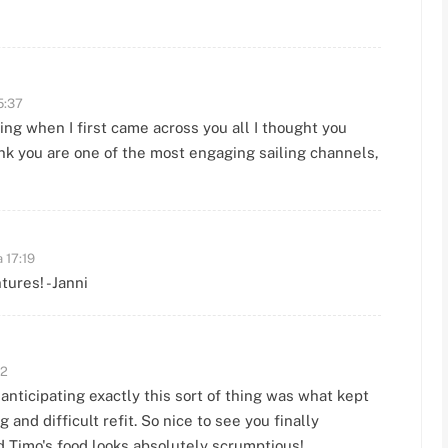
5:37
ying when I first came across you all I thought you
ink you are one of the most engaging sailing channels,
a 17:19
tures! -Janni
12
 anticipating exactly this sort of thing was what kept
 and difficult refit. So nice to see you finally
nd Timo's food looks absolutely scrumptious!