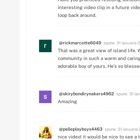
interesting video clip in a future vid
loop back around.
spune:
@rickmarcotte6049
31 ianuarie 
That was a great view of island life. 
community in such a warm and caring 
adorable boy of yours. He's so blesse
spune:
@skirybondirynakers4962
31 ia
Amazing
spune:
@pelleplayboys4463
31 ianuarie
nice video! it would be nice to see a 