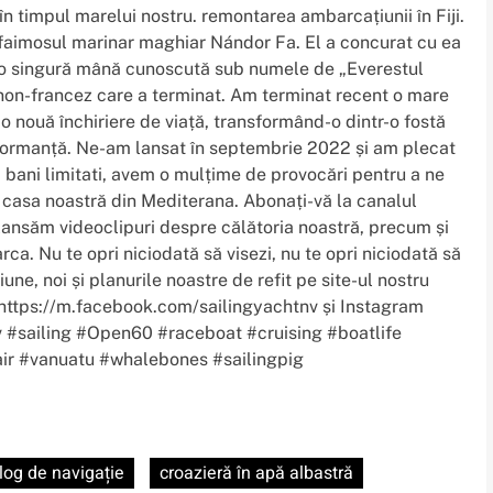
n timpul marelui nostru. remontarea ambarcațiunii în Fiji.
de faimosul marinar maghiar Nándor Fa. El a concurat cu ea
u o singură mână cunoscută sub numele de „Everestul
 non-francez care a terminat. Am terminat recent o mare
r o nouă închiriere de viață, transformând-o dintr-o fostă
rformanță. Ne-am lansat în septembrie 2022 și am plecat
și bani limitati, avem o mulțime de provocări pentru a ne
la casa noastră din Mediterana. Abonați-vă la canalul
lansăm videoclipuri despre călătoria noastră, precum și
ca. Nu te opri niciodată să visezi, nu te opri niciodată să
ne, noi și planurile noastre de refit pe site-ul nostru
https://m.facebook.com/sailingyachtnv și Instagram
v #sailing #Open60 #raceboat #cruising #boatlife
air #vanuatu #whalebones #sailingpig
log de navigație
croazieră în apă albastră