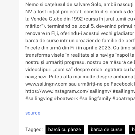
Nemo și cățelușul de salvare Solo, ambii născuți î
NV a fost inițial proiectat, construit și condus 
la Vendée Globe din 1992 (cursa în jurul lumii c
mărilor”), terminând pe locul 5, devenind primul
renovare în Fiji, oferindu-i acestui vechi gladiato
barcă de curse într-un croazier de familie de pe
în cele din urmă din Fiji în aprilie 2023. Cu timp 
transforma visele în realitate și a naviga înapoi 
nostru și urmăriți progresul nostru pe măsură ce 
videoclipuri „cum să” despre orice legătură cu bar
navighezi! Puteți afla mai multe despre ambarcațiu
www.sailingnv.com sau urmăriți-ne pe Facebook 
https://www.instagram.com/ sailingnv/ #sailingn
#sailingvlog #boatwork #sailingfamily #boatrep
source
Tagged:
barcă cu pânze
barca de curse
b