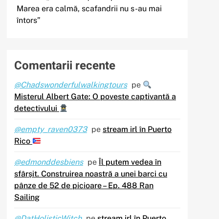
Marea era calmă, scafandrii nu s-au mai
întors”
Comentarii recente
@Chadswonderfulwalkingtours
pe
Misterul Albert Gate: O poveste captivantă a
detectivului
@empty_raven0373
pe
stream irl în Puerto
Rico
@edmonddesbiens
pe
Îl putem vedea în
sfârșit. Construirea noastră a unei barci cu
pânze de 52 de picioare – Ep. 488 Ran
Sailing
@DatHolisticWitch
pe
stream irl în Puerto