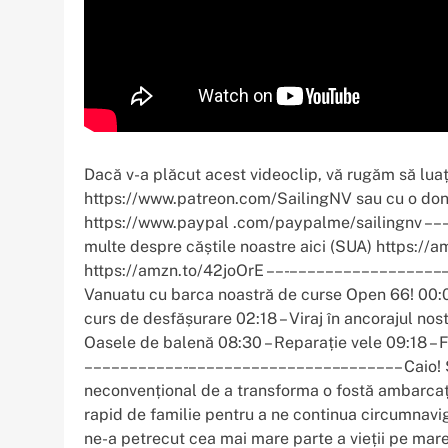
Dacă v-a plăcut acest videoclip, vă rugăm să luaț
https://www.patreon.com/SailingNV sau cu o donaț
https://www.paypal .com/paypalme/sailingnv ––
multe despre căștile noastre aici (SUA) https:/
https://amzn.to/42joOrE ––- ––––––––––––––––– 
Vanuatu cu barca noastră de curse Open 66! 00:00 
curs de desfășurare 02:18 – Viraj în ancorajul nos
Oasele de balenă 08:30 – Reparație vele 09:18 – F
–––––––––––- ––––––––––––––––– ––––––– Caio! Su
neconvențional de a transforma o fostă ambarcaț
rapid de familie pentru a ne continua circumnavig
ne-a petrecut cea mai mare parte a vieții pe mare, i