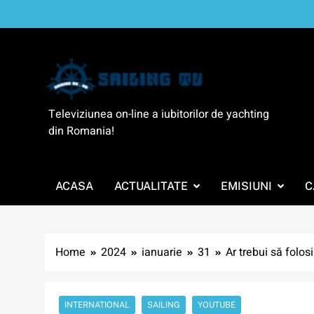
Skip
to
content
SailingTV
Televiziunea on-line a iubitorilor de yachting
din Romania!
ACASA
ACTUALITATE
EMISIUNI
C
Home
2024
ianuarie
31
Ar trebui să folos
INTERNATIONAL
SAILING
YOUTUBE