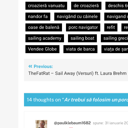
croazieră vanuatu
de croazieră
deschis 6
nandor fa
navigând cu câinele
navigand c
oase de balenă
porc navigator
refit
re
sailing academy
sailing boat
sailing grec
Vendee Globe
viata de barca
viața de șan
Navigare
Previous:
TheFatRat – Sail Away (Versuri) ft. Laura Brehm
în
articole
14 thoughts on “
Ar trebui să folosim un porc
spune:
@paulklebaum1682
31 ianuarie 2