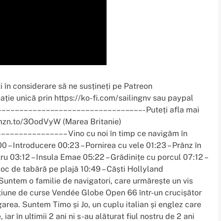
i în considerare să ne susțineți pe Patreon
ie unică prin https://ko-fi.com/sailingnv sau paypal
––––––––––––– ––––––––––––––––– –––- Puteți afla mai
/amzn.to/3OodVyW (Marea Britanie)
–––––––––––––––– Vino cu noi în timp ce navigăm în
– Introducere 00:23 – Pornirea cu vele 01:23 – Prânz în
tru 03:12 – Insula Emae 05:22 – Grădinițe cu porcul 07:12 –
oc de tabără pe plajă 10:49 – Căști Hollyland
ntem o familie de navigatori, care urmărește un vis
iune de curse Vendée Globe Open 66 într-un crucișător
area. Suntem Timo și Jo, un cuplu italian și englez care
ar în ultimii 2 ani ni s-au alăturat fiul nostru de 2 ani