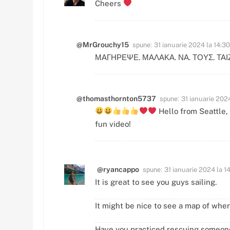
Cheers
spune:
@MrGrouchy15
31 ianuarie 2024 la 14:30
ΜΑΓΗΡΕΨΕ. ΜΑΛΑΚΑ. ΝΑ. ΤΟΥΣ. ΤΑΙ
spune:
@thomasthornton5737
31 ianuarie 2024
Hello from Seattle,
fun video!
spune:
@ryancappo
31 ianuarie 2024 la 1
It is great to see you guys sailing.
It might be nice to see a map of whe
Have you practiced rescuing someone