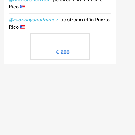
Rico
@EsdrianysRodriguez
pe
stream irl în Puerto
Rico
Evaluare Sailingtv.ro
€ 280