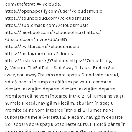
.com/thefatrat ☁️ 7clouds:
https://open.spotify.com/user/7cloudsmusic
https://soundcloud.com/7cloudsmusic
https://audiomack.com/7cloudsmusic
https://facebook.com/7cloudsofficial https:/
/discord.com/invite/d5Arh8Y
https://twitter.com/7cloudsmusic
https://instagram.com/7clouds
https://tiktok.com/@7clouds https://7clouds.org ……. ..
🎤 Versuri: TheFatRat – Sail Away ft. Laura Brehm Sail
away, sail away Zburăm spre spațiu Stabilește cursul,
ridică pânza În timp ce călărim pe valuri cosmice
Plecăm, navigăm departe Plecăm, navigăm departe
Promitem că ne vom întoarce într-o zi Și lumea ne va ști
numele Pleacă, navigăm Plecăm, zburăm în spațiu
Promite că ne vom întoarce într-o zi Și lumea ne va
cunoaște numele (versetul 2) Plecăm, navigăm departe
Noi zboară spre spațiu Stabilește cursul, ridică pânza În
timp ce călărim pe valuri cosmice Plecăm, navigăm