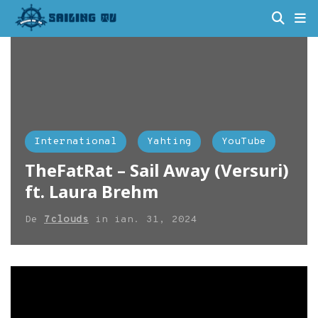
International
Yahting
YouTube
TheFatRat – Sail Away (Versuri)
ft. Laura Brehm
De
7clouds
in
ian. 31, 2024