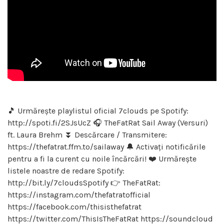
🎵 Urmărește playlistul oficial 7clouds pe Spotify:
http://spoti.fi/2SJsUcZ ​🎧 TheFatRat Sail Away (Versuri)
ft. Laura Brehm ⏬ Descărcare / Transmitere:
https://thefatrat.ffm.to/sailaway 🔔 Activați notificările
pentru a fi la curent cu noile încărcări! ❤️ Urmărește
listele noastre de redare Spotify:
http://bit.ly/7cloudsSpotify 👉 TheFatRat:
https://instagram.com/thefatratofficial
https://facebook.com/thisisthefatrat
https://twitter.com/ThisIsTheFatRat https://soundcloud