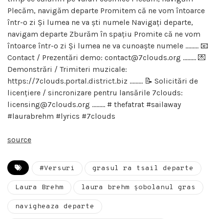
Plecăm, navigăm departe Promitem că ne vom întoarce
într-o zi Și lumea ne va ști numele Navigați departe,
navigam departe Zburăm în spațiu Promite că ne vom
întoarce într-o zi Și lumea ne va cunoaște numele ……… 📧
Contact / Prezentări demo: contact@7clouds.org ……… 💌
Demonstrări / Trimiteri muzicale:
https://7clouds.portal.district.biz ……… 📝 Solicitări de
licențiere / sincronizare pentru lansările 7clouds:
licensing@7clouds.org ……… # thefatrat #sailaway
#laurabrehm #lyrics #7clouds
source
#Versuri
grasul ra tsail departe
Laura Brehm
laura brehm șobolanul gras
navigheaza departe