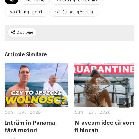
sailing
sailing academy
sailing boat
sailing grecia
Distribuie
Articole Similare
iun. 19, 2026
iun. 19, 2026
Intrăm în Panama
N-aveam idee că vom
fără motor!
fi blocați