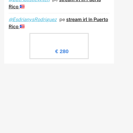
Rico
@EsdrianysRodriguez
pe
stream irl în Puerto
Rico
Evaluare Sailingtv.ro
€ 280