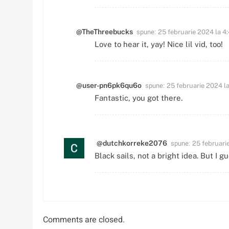
spune:
@TheThreebucks
25 februarie 2024 la 4
Love to hear it, yay! Nice lil vid, too!
spune:
@user-pn6pk6qu6o
25 februarie 2024 la
Fantastic, you got there.
spune:
@dutchkorreke2076
25 februari
Black sails, not a bright idea. But I gu
Comments are closed.