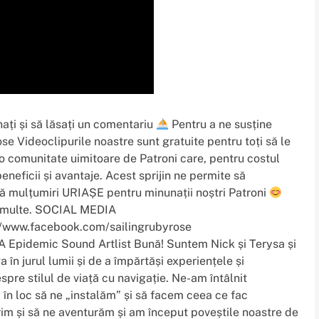
ți și să lăsați un comentariu
Pentru a ne susține
 Videoclipurile noastre sunt gratuite pentru toți să le
 o comunitate uimitoare de Patroni care, pentru costul
eneficii și avantaje. Acest sprijin ne permite să
ă mulțumiri URIAȘE pentru minunații noștri Patroni
ai multe. SOCIAL MEDIA
//www.facebook.com/sailingrubyrose
 Epidemic Sound Artlist Bună! Suntem Nick și Terysa și
în jurul lumii și de a împărtăși experiențele și
spre stilul de viață cu navigație. Ne-am întâlnit
, în loc să ne „instalăm” și să facem ceea ce fac
rim și să ne aventurăm și am început poveștile noastre de