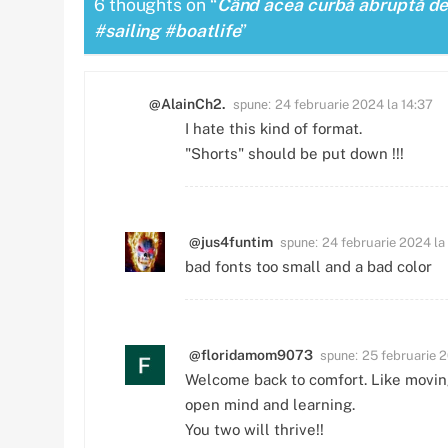
6 thoughts on “
Când acea curbă abruptă de
#sailing #boatlife
”
spune:
@AlainCh2.
24 februarie 2024 la 14:37
I hate this kind of format.
"Shorts" should be put down !!!
spune:
@jus4funtim
24 februarie 2024 la
bad fonts too small and a bad color
spune:
@floridamom9073
25 februarie 2
Welcome back to comfort. Like movin
open mind and learning.
You two will thrive!!