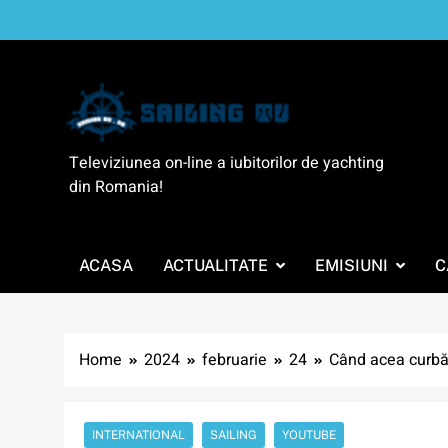
Skip
to
content
SailingTV
Televiziunea on-line a iubitorilor de yachting
din Romania!
ACASA
ACTUALITATE
EMISIUNI
C
Home
2024
februarie
24
Când acea curbă 
INTERNATIONAL
SAILING
YOUTUBE