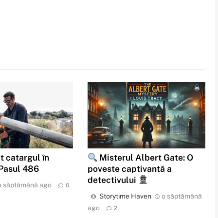
t catargul în
Misterul Albert Gate: O
 Pasul 486
poveste captivantă a
detectivului
o săptămână ago
0
Storytime Haven
o săptămână
ago
2