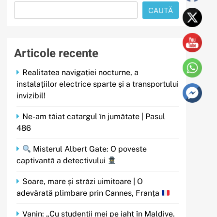
CAUTĂ
Articole recente
Realitatea navigației nocturne, a
instalațiilor electrice sparte și a transportului
invizibil!
Ne-am tăiat catargul în jumătate | Pasul
486
Misterul Albert Gate: O poveste
captivantă a detectivului
Soare, mare și străzi uimitoare | O
adevărată plimbare prin Cannes, Franța
Vanin: „Cu studenții mei pe iaht în Maldive.