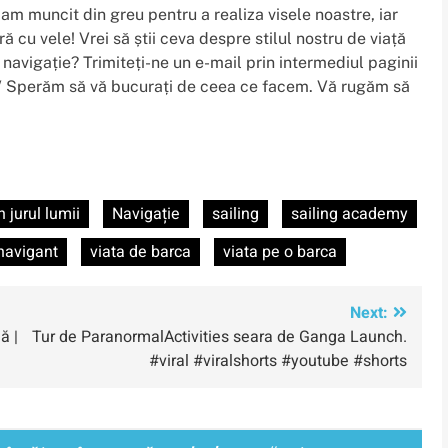
, am muncit din greu pentru a realiza visele noastre, iar
ră cu vele! Vrei să știi ceva despre stilul nostru de viață
navigație? Trimiteți-ne un e-mail prin intermediul paginii
/ Sperăm să vă bucurați de ceea ce facem. Vă rugăm să
 jurul lumii
Navigație
sailing
sailing academy
 navigant
viata de barca
viata pe o barca
Next:
ă |
Tur de ParanormalActivities seara de Ganga Launch.
#viral #viralshorts #youtube #shorts