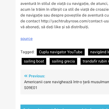
aventură în stilul de viață cu navigație, de atunci
acum le trăim în sfârșit ca stil de viață de croazie
de navigație sau despre poveștile de aventură cu 
de contact http://yachtrubyrose.com/contact-us
vă abonați, să dați like și să distribuiți.
source
Tagged:
Cuplu navigator YouTube
navigând în
sailing boat
sailing grecia
trandafir rubin
Navigare
Previous:
Americanii care navighează într-o țară musulman
în
S09E01
articole