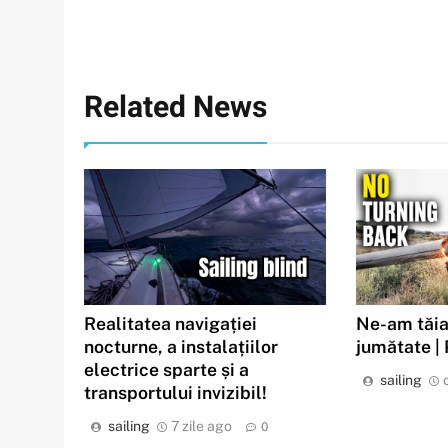
Related News
Realitatea navigației
Ne-am tăia
nocturne, a instalațiilor
jumătate |
electrice sparte și a
sailing
transportului invizibil!
sailing
7 zile ago
0