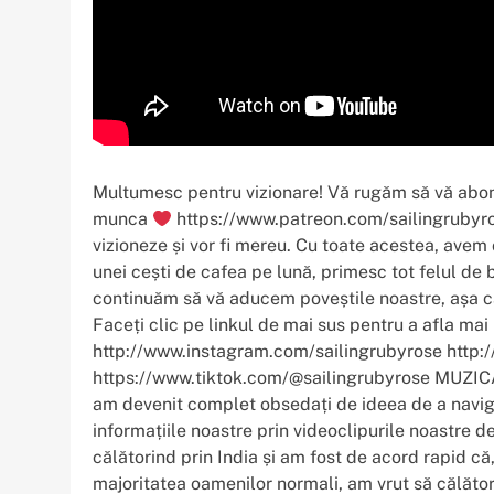
Multumesc pentru vizionare! Vă rugăm să vă abona
munca
https://www.patreon.com/sailingrubyrose
vizioneze și vor fi mereu. Cu toate acestea, avem
unei cești de cafea pe lună, primesc tot felul de b
continuăm să vă aducem poveștile noastre, așa c
Faceți clic pe linkul de mai sus pentru a afla m
http://www.instagram.com/sailingrubyrose http:
https://www.tiktok.com/@sailingrubyrose MUZICA
am devenit complet obsedați de ideea de a naviga 
informațiile noastre prin videoclipurile noastre de
călătorind prin India și am fost de acord rapid că
majoritatea oamenilor normali, am vrut să călăto