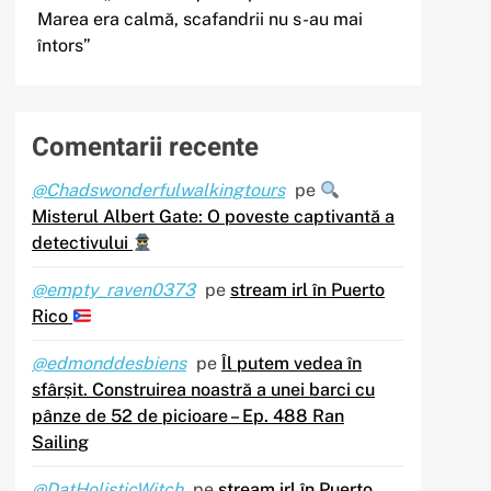
Marea era calmă, scafandrii nu s-au mai
întors”
Comentarii recente
@Chadswonderfulwalkingtours
pe
Misterul Albert Gate: O poveste captivantă a
detectivului
@empty_raven0373
pe
stream irl în Puerto
Rico
@edmonddesbiens
pe
Îl putem vedea în
sfârșit. Construirea noastră a unei barci cu
pânze de 52 de picioare – Ep. 488 Ran
Sailing
@DatHolisticWitch
pe
stream irl în Puerto