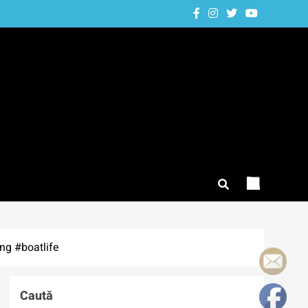
ng #boatlife
Caută