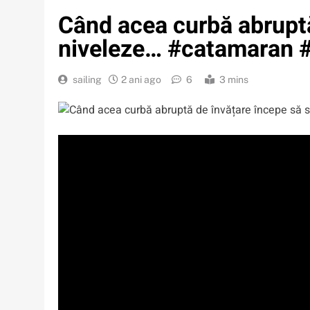
Când acea curbă abruptă
niveleze… #catamaran #s
sailing
2 ani ago
6
3 mins