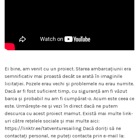
Ei bine, am venit cu un proiect. Starea ambarcațiunii era
semnificativ mai proastă decât se arată în imaginile
licitației. Pozele erau vechi și problemele nu erau numite.
Dacă ar fi fost suficient timp, cu siguranță am fi văzut
barca și probabil nu am fi cumpărat-o. Acum este ceea ce
este. Urmărește-ne și vezi în direct dacă ne putem
descurca cu acest proiect mamut. Există mai multe link-
uri către rețelele sociale și mai multe aici:
https://linktr.ee/tatventuresailing Dacă doriți să ne
contactați personal, ne puteți contacta prin e-mail la: