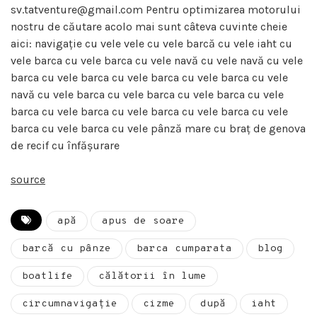
sv.tatventure@gmail.com Pentru optimizarea motorului
nostru de căutare acolo mai sunt câteva cuvinte cheie
aici: navigație cu vele vele cu vele barcă cu vele iaht cu
vele barca cu vele barca cu vele navă cu vele navă cu vele
barca cu vele barca cu vele barca cu vele barca cu vele
navă cu vele barca cu vele barca cu vele barca cu vele
barca cu vele barca cu vele barca cu vele barca cu vele
barca cu vele barca cu vele pânză mare cu braț de genova
de recif cu înfășurare
source
apă
apus de soare
barcă cu pânze
barca cumparata
blog
boatlife
călătorii în lume
circumnavigaţie
cizme
după
iaht