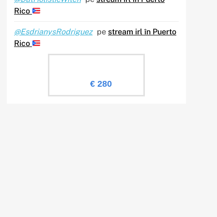
Rico
@EsdrianysRodriguez
pe
stream irl în Puerto
Rico
Evaluare Sailingtv.ro
€ 280