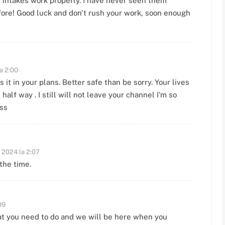
r intakes work properly. I have never seen them
fore! Good luck and don't rush your work, soon enough
a 2:00
t in your plans. Better safe than be sorry. Your lives
alf way . I still will not leave your channel I'm so
ess
e 2024 la 2:07
the time.
09
t you need to do and we will be here when you