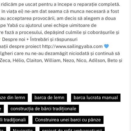
 o ridicăm pe uscat pentru a începe o reparație completă.
ă în viața ei) ne-am dat seama că munca necesară a fost
 sau acceptarea provocării, am decis să alegem a doua
 pe Yabá cu ajutorul unei echipe uimitoare de
are fază a procesului, depășind culmile și coborâșurile și
Despre noi + Întrebări și răspunsuri
ații despre proiect http://www.sailingyaba.com
lgheri care nu ne-au dezamăgit niciodată și continuă să
Zeca, Hélio, Claiton, William, Nezo, Nico, Adilson, Beto și
nze din lemn
barca de lemn
barca lucrata manual
e
construcția de bărci tradiționale
i tradiţionali
Construirea unei barci cu pânze