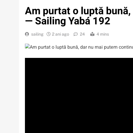
Am purtat o luptă bună,
— Sailing Yabá 192
sailing
2 ani ago
24
4 mins