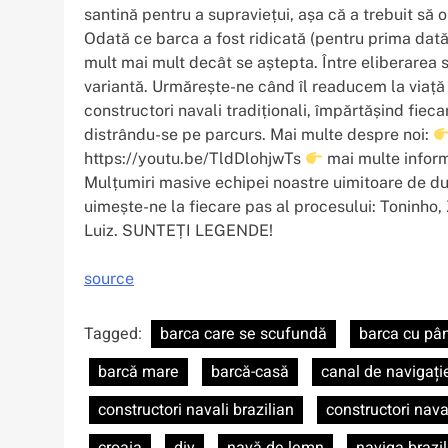
santină pentru a supraviețui, așa că a trebuit să
Odată ce barca a fost ridicată (pentru prima dat
mult mai mult decât se aștepta. Între eliberarea
variantă. Urmărește-ne când îl readucem la viață
constructori navali tradiționali, împărtășind fiec
distrându-se pe parcurs. Mai multe despre noi:
https://youtu.be/TldDlohjwTs
mai multe inform
Mulțumiri masive echipei noastre uimitoare de du
uimește-ne la fiecare pas al procesului: Toninho, 
Luiz. SUNTEȚI LEGENDE!
source
Tagged:
barca care se scufundă
barca cu pâ
barcă mare
barcă-casă
canal de navigați
constructori navali brazilian
constructori naval