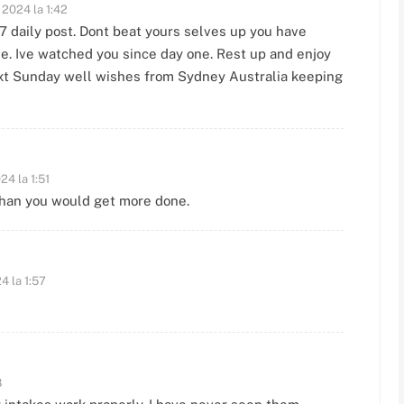
 2024 la 1:42
 daily post. Dont beat yours selves up you have
me. Ive watched you since day one. Rest up and enjoy
next Sunday well wishes from Sydney Australia keeping
24 la 1:51
than you would get more done.
4 la 1:57
8