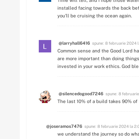
Time will tell, and I hope those wate
installed facing towards the back be
you'll be cruising the ocean again.
spune:
@larryhall6416
8 februarie 2024 l
Common sense and the Good Lord has i
are more important than doing things h
invested in your work ethics. God bl
spune:
@silencedogood7246
8 februari
The last 10% of a build takes 90% of 
spune:
@joseramos7476
8 februarie 2024 la 2:
we understand the journey so do wha