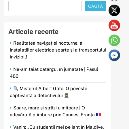
CAUTĂ
Articole recente
Realitatea navigației nocturne, a
instalațiilor electrice sparte și a transportului
invizibil!
Ne-am tăiat catargul în jumătate | Pasul
486
Misterul Albert Gate: O poveste
captivantă a detectivului
Soare, mare și străzi uimitoare | O
adevărată plimbare prin Cannes, Franța
Vanin: „Cu studenții mei pe iaht în Maldive.