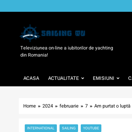
Skip
to
content
SailingTV
Televiziunea on-line a iubitorilor de yachting
din Romania!
ACASA
ACTUALITATE
EMISIUNI
C
Home
2024
februarie
7
Am purtat o luptă
INTERNATIONAL
SAILING
YOUTUBE