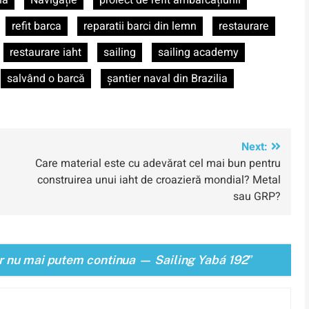
ia
Navigație
proiect de refit ambarcațiunii
refit barca
reparatii barci din lemn
restaurare
restaurare iaht
sailing
sailing academy
salvând o barcă
șantier naval din Brazilia
Next:
Care material este cu adevărat cel mai bun pentru
construirea unui iaht de croazieră mondial? Metal
sau GRP?
ar nu mai putem continua — Sailing Yabá 192
”