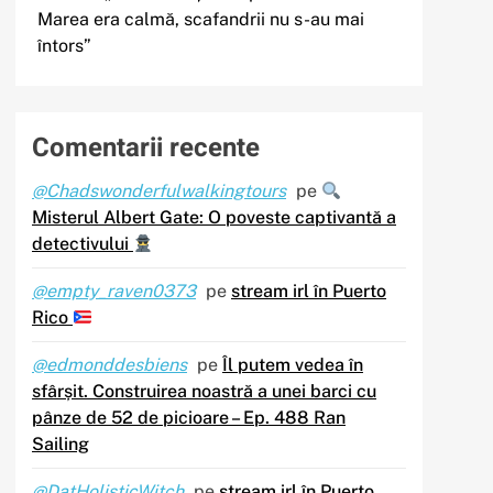
Marea era calmă, scafandrii nu s-au mai
întors”
Comentarii recente
@Chadswonderfulwalkingtours
pe
Misterul Albert Gate: O poveste captivantă a
detectivului
@empty_raven0373
pe
stream irl în Puerto
Rico
@edmonddesbiens
pe
Îl putem vedea în
sfârșit. Construirea noastră a unei barci cu
pânze de 52 de picioare – Ep. 488 Ran
Sailing
@DatHolisticWitch
pe
stream irl în Puerto