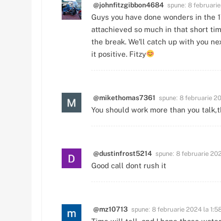
spune:
@johnfitzgibbon4684
8 februarie
Guys you have done wonders in the 17
attachieved so much in that short ti
the break. We'll catch up with you 
it positive. Fitzy
spune:
@mikethomas7361
8 februarie 20
You should work more than you talk,
spune:
@dustinfrost5214
8 februarie 202
Good call dont rush it
spune:
@mz10713
8 februarie 2024 la 1:5