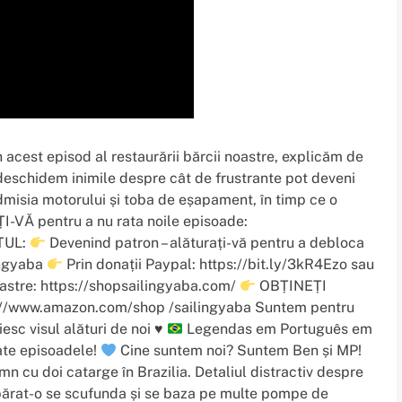
 acest episod al restaurării bărcii noastre, explicăm de
 deschidem inimile despre cât de frustrante pot deveni
dmisia motorului și toba de eșapament, în timp ce o
VĂ pentru a nu rata noile episoade:
TUL:
Devenind patron – alăturați-vă pentru a debloca
ingyaba
Prin donații Paypal: https://bit.ly/3kR4Ezo sau
astre: https://shopsailingyaba.com/
OBȚINEȚI
www.amazon.com/shop /sailingyaba Suntem pentru
esc visul alături de noi
♥️
Legendas em Português em
oate episoadele!
Cine suntem noi? Suntem Ben și MP!
n cu doi catarge în Brazilia. Detaliul distractiv despre
ărat-o se scufunda și se baza pe multe pompe de