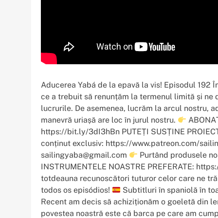
Aducerea Yabá de la epavă la vis! Episodul 192 În
ce a trebuit să renunțăm la termenul limită și ne
lucrurile. De asemenea, lucrăm la arcul nostru, a
manevră uriașă are loc în jurul nostru.
ABONAȚI-
https://bit.ly/3dI3hBn PUTEȚI SUSȚINE PROIEC
conținut exclusiv: https://www.patreon.com/sail
sailingyaba@gmail.com
Purtând produsele no
INSTRUMENTELE NOASTRE PREFERATE: https://
totdeauna recunoscători tuturor celor care ne trăi
todos os episódios!
Subtitluri în spaniolă în t
Recent am decis să achiziționăm o goeletă din lem
povestea noastră este că barca pe care am cump