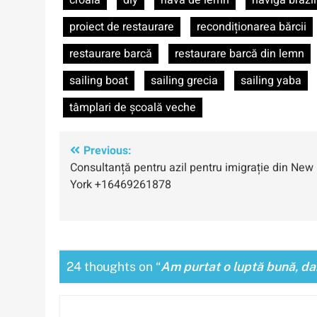
croaia
diy
navă de lemn
naviga brazil
proiect de restaurare
recondiționarea bărcii
restaurare barcă
restaurare barcă din lemn
sailing boat
sailing grecia
sailing yaba
tâmplari de școală veche
Navigare
Previous:
Consultanță pentru azil pentru imigrație din New
în
York +16469261878
articole
24 thoughts on “
Am purtat o luptă bună, d