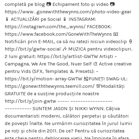
completă pe blog 📷 Echipament foto și video 📷
https://www. .gonewiththewynns.com/photo-video-gear
📱 ACTUALIZĂRI pe Social 📱 INSTAGRAM:
https://instagram.com/the_wynns/ FACEBOOK:
https://www.facebook.com/GoneWithTheWynns 📧
Notificări prin E-MAIL, ca să nu ratezi niciun videoclip 🍦
http://bit.ly/gwtw-social 🎶 MUZICA pentru videoclipuri.
2 luni gratuit: https://bit.ly/artlist-GWTW Artiști –
Campagna, We Are The Good, Nuer Self 🎨 Active creative
pentru Vids (SFX, Templates & Presets): –
https://bit.ly/motion- array-GWTW 🎽PUNEȚI SWAG-UL:
https://gonewiththewynns.teemill.com/ 💯Modalități
GRATUITE de a susține producțiile noastre
http://bit.ly/join-gwtw ––––- –––––––––––––––––
––––––––––- SUNTEM JASON ȘI NIKKI WYNN. Câțiva
documentaristi moderni, călători perpetui și căutători
de povești înalte. Ne urmărim curiozitatea în jurul lumii
pe roți și chile din 2011. De ce? Pentru că curiozitatea
este cheia pentru deblocarea vieții. Ne împinge în afara