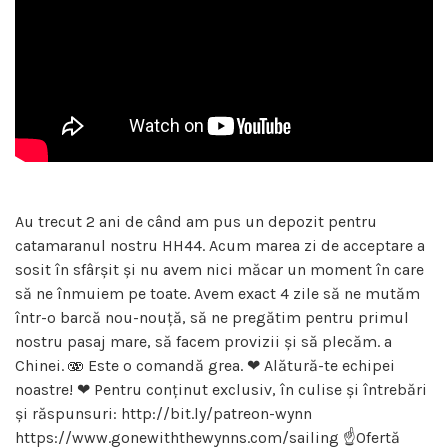
Au trecut 2 ani de când am pus un depozit pentru
catamaranul nostru HH44. Acum marea zi de acceptare a
sosit în sfârșit și nu avem nici măcar un moment în care
să ne înmuiem pe toate. Avem exact 4 zile să ne mutăm
într-o barcă nou-nouță, să ne pregătim pentru primul
nostru pasaj mare, să facem provizii și să plecăm. a
Chinei. 🫨 Este o comandă grea. ❤ Alătură-te echipei
noastre! ❤ Pentru conținut exclusiv, în culise și întrebări
și răspunsuri: http://bit.ly/patreon-wynn
https://www.gonewiththewynns.com/sailing ☝Ofertă