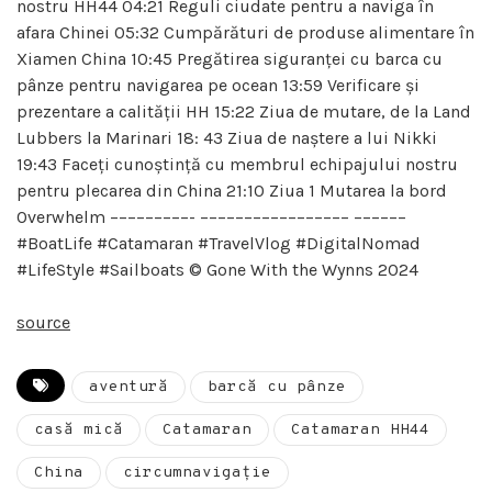
nostru HH44 04:21 Reguli ciudate pentru a naviga în
afara Chinei 05:32 Cumpărături de produse alimentare în
Xiamen China 10:45 Pregătirea siguranței cu barca cu
pânze pentru navigarea pe ocean 13:59 Verificare și
prezentare a calității HH 15:22 Ziua de mutare, de la Land
Lubbers la Marinari 18: 43 Ziua de naștere a lui Nikki
19:43 Faceți cunoștință cu membrul echipajului nostru
pentru plecarea din China 21:10 Ziua 1 Mutarea la bord
Overwhelm –––––––––- ––––––––––––––––– ––––––
#BoatLife #Catamaran #TravelVlog #DigitalNomad
#LifeStyle #Sailboats © Gone With the Wynns 2024
source
aventură
barcă cu pânze
casă mică
Catamaran
Catamaran HH44
China
circumnavigaţie