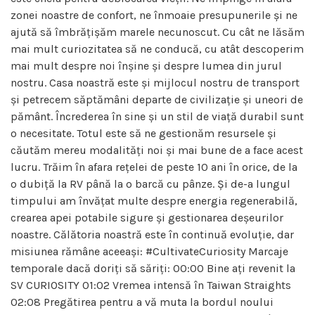
zonei noastre de confort, ne înmoaie presupunerile și ne
ajută să îmbrățișăm marele necunoscut. Cu cât ne lăsăm
mai mult curiozitatea să ne conducă, cu atât descoperim
mai mult despre noi înșine și despre lumea din jurul
nostru. Casa noastră este și mijlocul nostru de transport
și petrecem săptămâni departe de civilizație și uneori de
pământ. Încrederea în sine și un stil de viață durabil sunt
o necesitate. Totul este să ne gestionăm resursele și
căutăm mereu modalități noi și mai bune de a face acest
lucru. Trăim în afara rețelei de peste 10 ani în orice, de la
o dubiță la RV până la o barcă cu pânze. Și de-a lungul
timpului am învățat multe despre energia regenerabilă,
crearea apei potabile sigure și gestionarea deșeurilor
noastre. Călătoria noastră este în continuă evoluție, dar
misiunea rămâne aceeași: #CultivateCuriosity Marcaje
temporale dacă doriți să săriți: 00:00 Bine ați revenit la
SV CURIOSITY 01:02 Vremea intensă în Taiwan Straights
02:08 Pregătirea pentru a vă muta la bordul noului