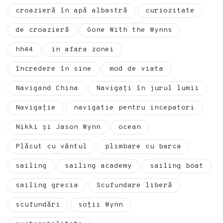
croazieră în apă albastră
curiozitate
de croazieră
Gone With the Wynns
hh44
in afara zonei
încredere în sine
mod de viata
Navigand China
Navigați în jurul lumii
Navigație
navigatie pentru incepatori
Nikki și Jason Wynn
ocean
Plăcut cu vântul
plimbare cu barca
sailing
sailing academy
sailing boat
sailing grecia
Scufundare liberă
scufundări
soţii Wynn