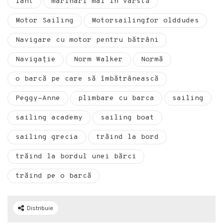
iaht
marinari mai în vârstă
Motor Sailing
Motorsailingfor olddudes
Navigare cu motor pentru bătrâni
Navigație
Norm Walker
Normă
o barcă pe care să îmbătrânească
Peggy-Anne
plimbare cu barca
sailing
sailing academy
sailing boat
sailing grecia
trăind la bord
trăind la bordul unei bărci
trăind pe o barcă
Distribuie